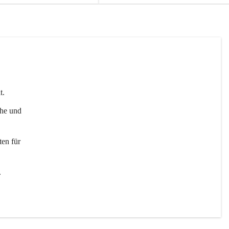
t. 
uhe und 
en für 
 