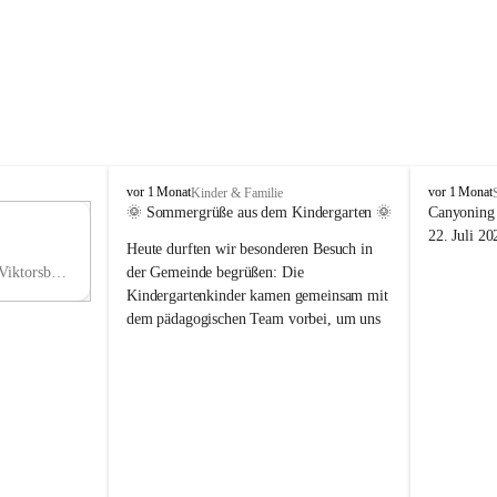
V
V
vor 1 Monat
vor 1 Monat
Kinder & Familie
i
i
🌞 Sommergrüße aus dem Kindergarten 🌞
Canyoning 
k
k
11
22. Juli 20
Heute durften wir besonderen Besuch in 
t
t
NO
o
o
Hauptstraße 36, 6836 Viktorsberg, AUT
der Gemeinde begrüßen: Die 
V
r
r
Kindergartenkinder kamen gemeinsam mit 
s
s
dem pädagogischen Team vorbei, um uns 
b
b
einen schönen Sommer zu wünschen.
e
e
r
r
Vielen Dank für diese liebe Überraschung 
g
g
und die fröhlichen Sommergrüße! Wir 
wünschen allen Kindern, ihren Familien 
sowie dem gesamten Kindergarten-Team 
erholsame, sonnige und wunderschöne 
Sommerferien. 🌼☀️