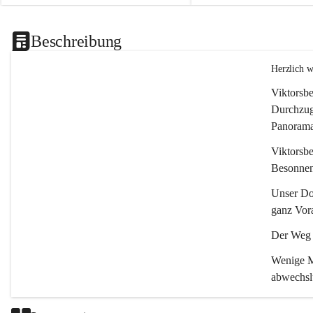
Beschreibung
Herzlich 
Viktorsbe
Durchzugs
Panoramas
Viktorsbe
Besonnenh
Unser Dor
ganz Vora
Der Weg i
Wenige Mi
abwechsl