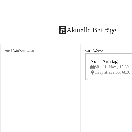
Aktuelle Beiträge
V
V
vor 1 Woche
vor 1 Woche
Umwelt
i
i
k
k
Notar-Amtstag
t
t
Mi., 11. Nov., 15:30
o
o
r
r
s
s
b
b
e
e
r
r
g
g