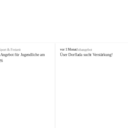
V
vor 1 Monat
Sport & Freizeit
Jobangebot
i
Angebot für Jugendliche am 
Üser Dorflada sucht Verstärkung! 
k
26
t
o
r
s
b
e
r
g