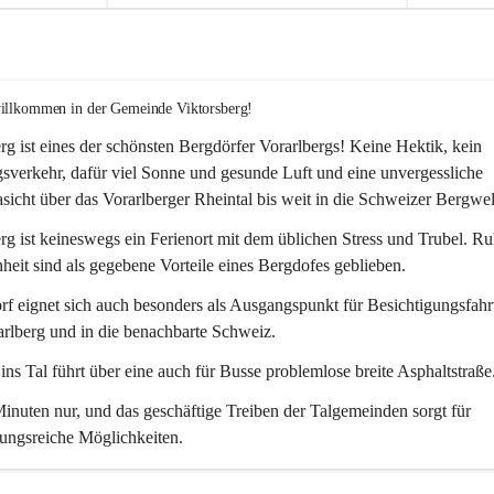
willkommen in der Gemeinde Viktorsberg!
rg ist eines der schönsten Bergdörfer Vorarlbergs! Keine Hektik, kein 
verkehr, dafür viel Sonne und gesunde Luft und eine unvergessliche 
icht über das Vorarlberger Rheintal bis weit in die Schweizer Bergwel
rg ist keineswegs ein Ferienort mit dem üblichen Stress und Trubel. R
eit sind als gegebene Vorteile eines Bergdofes geblieben. 
f eignet sich auch besonders als Ausgangspunkt für Besichtigungsfahrt
rlberg und in die benachbarte Schweiz. 
ns Tal führt über eine auch für Busse problemlose breite Asphaltstraße.
nuten nur, und das geschäftige Treiben der Talgemeinden sorgt für 
ungsreiche Möglichkeiten.