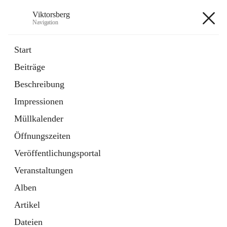
Viktorsberg
Navigation
Viktorsberg
Start
Beiträge
Gemeindepolitik
Beschreibung
1 Schnellzugriff
Impressionen
Bürgerservice
10 Schnellzugriffe
Müllkalender
Öffnungszeiten
+8
Veröffentlichungsportal
Veranstaltungen
Alben
Artikel
Hauptadresse
Dateien