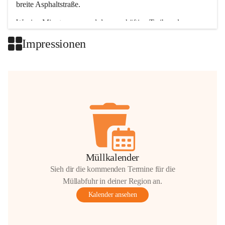
breite Asphaltstraße. 
Wenige Minuten nur, und das geschäftige Treiben der 
Talgemeinden sorgt für abwechslungsreiche Möglichkeiten.
Impressionen
+2
Müllkalender
Sieh dir die kommenden Termine für die
Müllabfuhr in deiner Region an.
Kalender ansehen