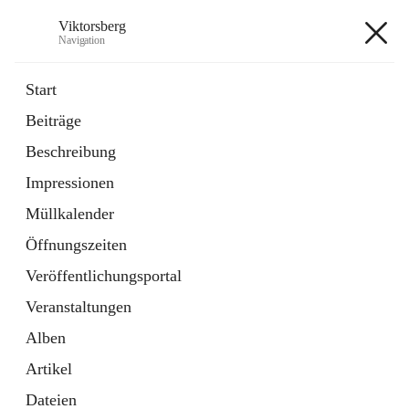
Viktorsberg
Navigation
Viktorsberg
Start
Beiträge
Gemeindepolitik
Beschreibung
1 Schnellzugriff
Impressionen
Bürgerservice
10 Schnellzugriffe
Müllkalender
Öffnungszeiten
+8
Veröffentlichungsportal
Veranstaltungen
Alben
Artikel
Hauptadresse
Dateien