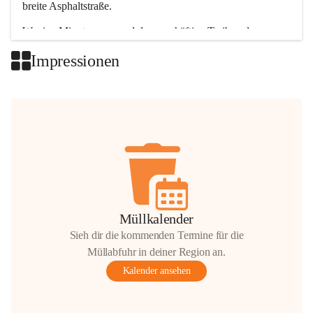
breite Asphaltstraße. 
Wenige Minuten nur, und das geschäftige Treiben der 
Talgemeinden sorgt für abwechslungsreiche Möglichkeiten.
Impressionen
+2
Müllkalender
Sieh dir die kommenden Termine für die
Müllabfuhr in deiner Region an.
Kalender ansehen