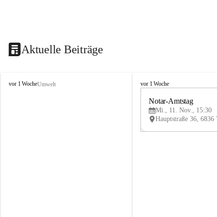
Aktuelle Beiträge
V
V
vor 1 Woche
vor 1 Woche
Umwelt
i
i
k
k
Notar-Amtstag
t
t
Mi., 11. Nov., 15:30
o
o
r
r
s
s
b
b
e
e
r
r
g
g