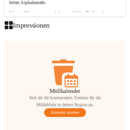
breite Asphaltstraße. 
Wenige Minuten nur, und das geschäftige Treiben der 
Talgemeinden sorgt für abwechslungsreiche Möglichkeiten.
Impressionen
+2
Müllkalender
Sieh dir die kommenden Termine für die
Müllabfuhr in deiner Region an.
Kalender ansehen