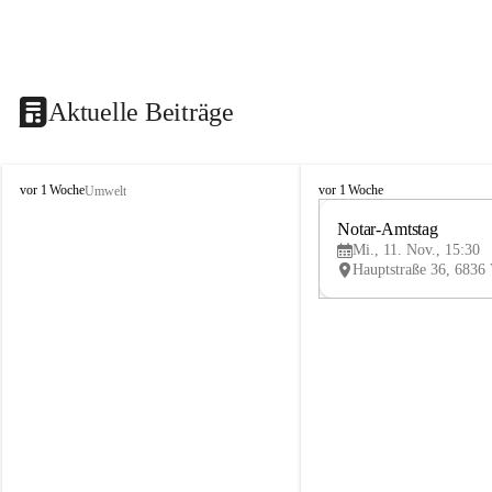
Aktuelle Beiträge
V
V
vor 1 Woche
vor 1 Woche
Umwelt
i
i
k
k
Notar-Amtstag
t
t
Mi., 11. Nov., 15:30
o
o
r
r
s
s
b
b
e
e
r
r
g
g