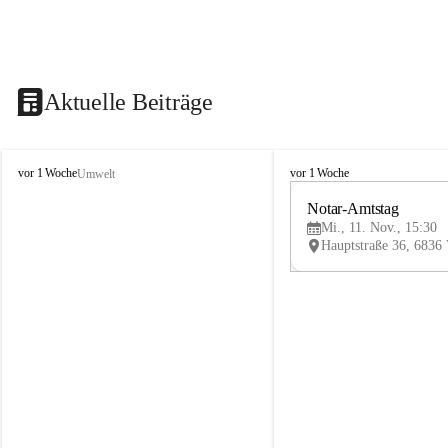
Aktuelle Beiträge
V
V
vor 1 Woche
vor 1 Woche
Umwelt
i
i
k
k
Notar-Amtstag
t
t
Mi., 11. Nov., 15:30
o
o
r
r
s
s
b
b
e
e
r
r
g
g