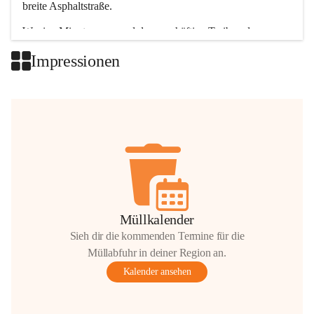
breite Asphaltstraße. 
Wenige Minuten nur, und das geschäftige Treiben der 
Talgemeinden sorgt für abwechslungsreiche Möglichkeiten.
Impressionen
+2
Müllkalender
Sieh dir die kommenden Termine für die
Müllabfuhr in deiner Region an.
Kalender ansehen