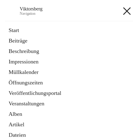
Viktorsberg
Navigation
Viktorsberg
Start
Beiträge
Gemeindepolitik
Beschreibung
1 Schnellzugriff
Impressionen
Bürgerservice
10 Schnellzugriffe
Müllkalender
Öffnungszeiten
+8
Veröffentlichungsportal
Veranstaltungen
Alben
Artikel
Hauptadresse
Dateien