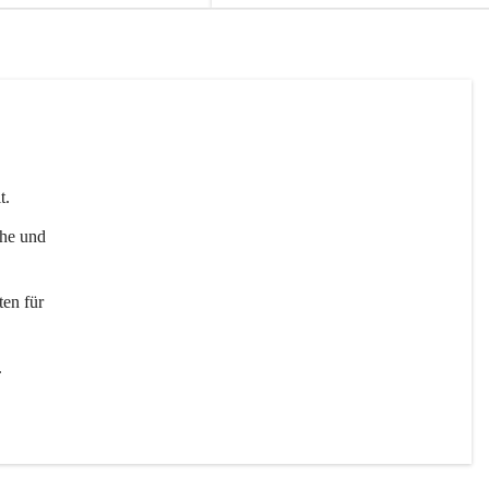
t. 
uhe und 
en für 
 