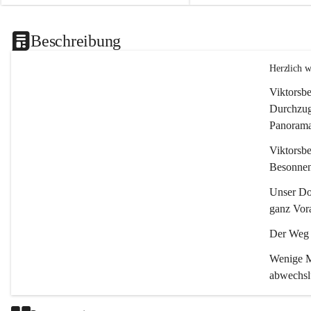
Beschreibung
Herzlich 
Viktorsbe
Durchzugs
Panoramas
Viktorsbe
Besonnenh
Unser Dor
ganz Vora
Der Weg i
Wenige Mi
abwechsl