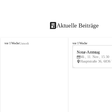
Aktuelle Beiträge
V
V
vor 1 Woche
vor 1 Woche
Umwelt
i
i
k
k
Notar-Amtstag
t
t
Mi., 11. Nov., 15:30
o
o
r
r
s
s
b
b
e
e
r
r
g
g