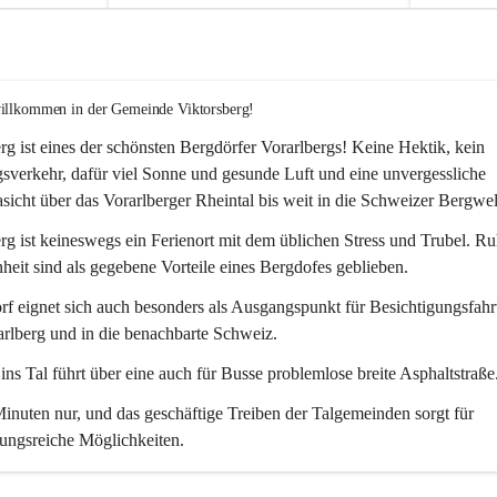
willkommen in der Gemeinde Viktorsberg!
rg ist eines der schönsten Bergdörfer Vorarlbergs! Keine Hektik, kein 
verkehr, dafür viel Sonne und gesunde Luft und eine unvergessliche 
icht über das Vorarlberger Rheintal bis weit in die Schweizer Bergwel
rg ist keineswegs ein Ferienort mit dem üblichen Stress und Trubel. R
eit sind als gegebene Vorteile eines Bergdofes geblieben. 
f eignet sich auch besonders als Ausgangspunkt für Besichtigungsfahrt
rlberg und in die benachbarte Schweiz. 
ns Tal führt über eine auch für Busse problemlose breite Asphaltstraße.
nuten nur, und das geschäftige Treiben der Talgemeinden sorgt für 
ungsreiche Möglichkeiten.