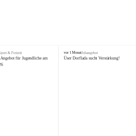
V
vor 1 Monat
Sport & Freizeit
Jobangebot
i
Angebot für Jugendliche am 
Üser Dorflada sucht Verstärkung! 
k
26
t
o
r
s
b
e
r
g