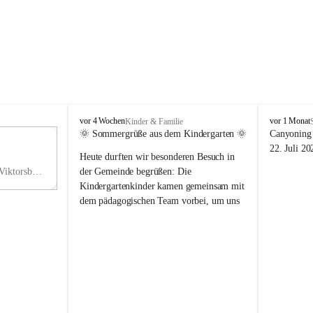
V
V
vor 4 Wochen
vor 1 Monat
Kinder & Familie
i
i
🌞 Sommergrüße aus dem Kindergarten 🌞
Canyoning 
k
k
11
22. Juli 20
Heute durften wir besonderen Besuch in 
t
t
NO
o
o
Hauptstraße 36, 6836 Viktorsberg, AUT
der Gemeinde begrüßen: Die 
V
r
r
Kindergartenkinder kamen gemeinsam mit 
s
s
dem pädagogischen Team vorbei, um uns 
b
b
einen schönen Sommer zu wünschen.
e
e
r
r
Vielen Dank für diese liebe Überraschung 
g
g
und die fröhlichen Sommergrüße! Wir 
wünschen allen Kindern, ihren Familien 
sowie dem gesamten Kindergarten-Team 
erholsame, sonnige und wunderschöne 
Sommerferien. 🌼☀️