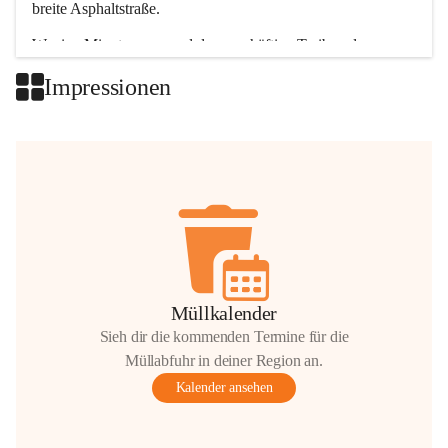
breite Asphaltstraße. 
Wenige Minuten nur, und das geschäftige Treiben der 
Talgemeinden sorgt für abwechslungsreiche Möglichkeiten.
Impressionen
+2
Müllkalender
Sieh dir die kommenden Termine für die
Müllabfuhr in deiner Region an.
Kalender ansehen