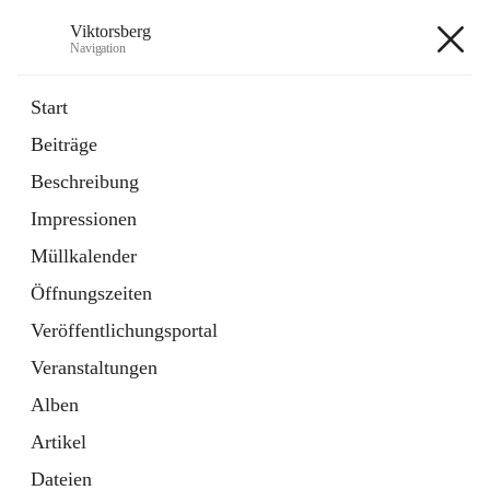
Viktorsberg
Navigation
Viktorsberg
Start
Beiträge
Gemeindepolitik
Beschreibung
1 Schnellzugriff
Impressionen
Bürgerservice
10 Schnellzugriffe
Müllkalender
Öffnungszeiten
+8
Veröffentlichungsportal
Veranstaltungen
Alben
Artikel
Hauptadresse
Dateien