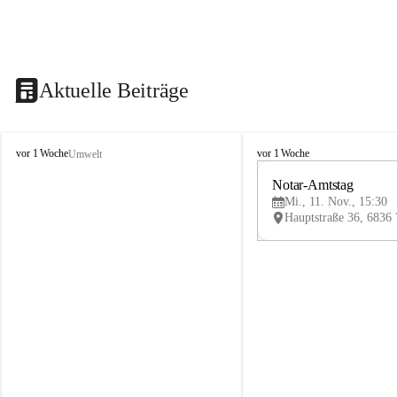
Aktuelle Beiträge
V
V
vor 1 Woche
vor 1 Woche
Umwelt
i
i
k
k
Notar-Amtstag
t
t
Mi., 11. Nov., 15:30
o
o
r
r
s
s
b
b
e
e
r
r
g
g