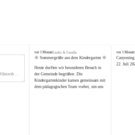
V
V
vor 1 Monat
vor 1 Monat
Kinder & Familie
i
i
🌞 Sommergrüße aus dem Kindergarten 🌞
Canyoning 
k
k
11
22. Juli 20
Heute durften wir besonderen Besuch in 
t
t
NO
o
o
Hauptstraße 36, 6836 Viktorsberg, AUT
der Gemeinde begrüßen: Die 
V
r
r
Kindergartenkinder kamen gemeinsam mit 
s
s
dem pädagogischen Team vorbei, um uns 
b
b
einen schönen Sommer zu wünschen.
e
e
r
r
Vielen Dank für diese liebe Überraschung 
g
g
und die fröhlichen Sommergrüße! Wir 
wünschen allen Kindern, ihren Familien 
sowie dem gesamten Kindergarten-Team 
erholsame, sonnige und wunderschöne 
Sommerferien. 🌼☀️