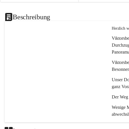
Beschreibung
Herzlich 
Viktorsbe
Durchzugs
Panoramas
Viktorsbe
Besonnenh
Unser Dor
ganz Vora
Der Weg i
Wenige Mi
abwechsl