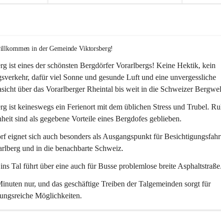
willkommen in der Gemeinde Viktorsberg!
rg ist eines der schönsten Bergdörfer Vorarlbergs! Keine Hektik, kein 
verkehr, dafür viel Sonne und gesunde Luft und eine unvergessliche 
icht über das Vorarlberger Rheintal bis weit in die Schweizer Bergwel
rg ist keineswegs ein Ferienort mit dem üblichen Stress und Trubel. R
eit sind als gegebene Vorteile eines Bergdofes geblieben. 
f eignet sich auch besonders als Ausgangspunkt für Besichtigungsfahrt
rlberg und in die benachbarte Schweiz. 
ns Tal führt über eine auch für Busse problemlose breite Asphaltstraße.
nuten nur, und das geschäftige Treiben der Talgemeinden sorgt für 
ungsreiche Möglichkeiten.