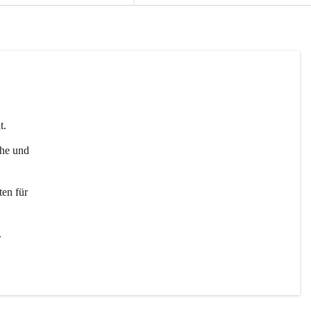
t. 
uhe und 
en für 
 