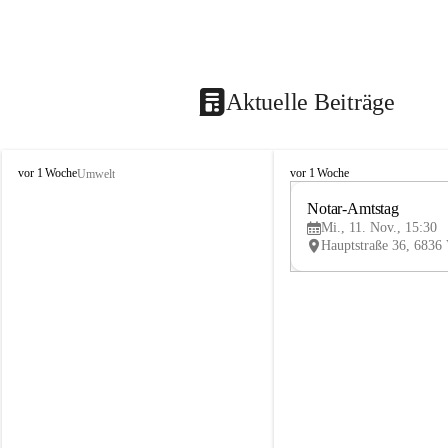
Aktuelle Beiträge
V
V
vor 1 Woche
vor 1 Woche
Umwelt
i
i
k
k
Notar-Amtstag
t
t
Mi., 11. Nov., 15:30
o
o
r
r
s
s
b
b
e
e
r
r
g
g