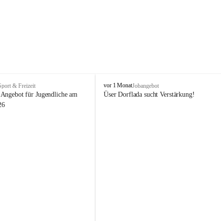
V
vor 1 Monat
Sport & Freizeit
Jobangebot
i
Angebot für Jugendliche am 
Üser Dorflada sucht Verstärkung! 
k
26
t
o
r
s
b
e
r
g