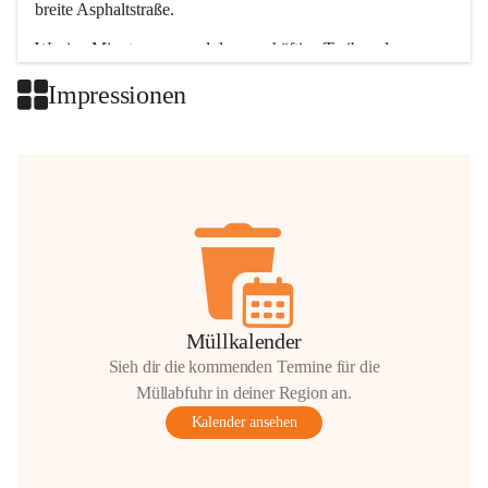
breite Asphaltstraße. 
Wenige Minuten nur, und das geschäftige Treiben der 
Talgemeinden sorgt für abwechslungsreiche Möglichkeiten.
Impressionen
+2
Müllkalender
Sieh dir die kommenden Termine für die
Müllabfuhr in deiner Region an.
Kalender ansehen