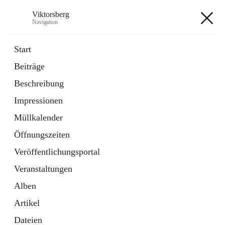
Viktorsberg
Navigation
Viktorsberg
Start
Beiträge
Gemeindepolitik
Beschreibung
1 Schnellzugriff
Impressionen
Bürgerservice
10 Schnellzugriffe
Müllkalender
Öffnungszeiten
+8
Veröffentlichungsportal
Veranstaltungen
Alben
Artikel
Hauptadresse
Dateien