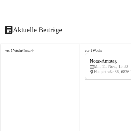
Aktuelle Beiträge
V
V
vor 1 Woche
vor 1 Woche
Umwelt
i
i
k
k
Notar-Amtstag
t
t
Mi., 11. Nov., 15:30
o
o
r
r
s
s
b
b
e
e
r
r
g
g