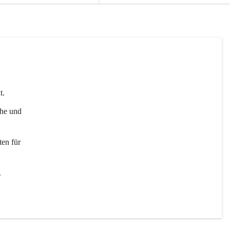
t. 
uhe und 
en für 
 