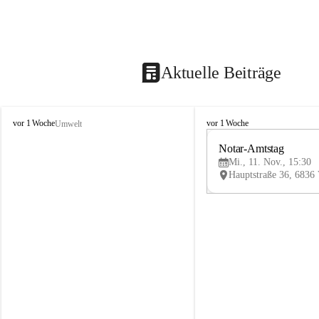
Aktuelle Beiträge
V
V
vor 1 Woche
vor 1 Woche
Umwelt
i
i
k
k
Notar-Amtstag
t
t
Mi., 11. Nov., 15:30
o
o
r
r
s
s
b
b
e
e
r
r
g
g