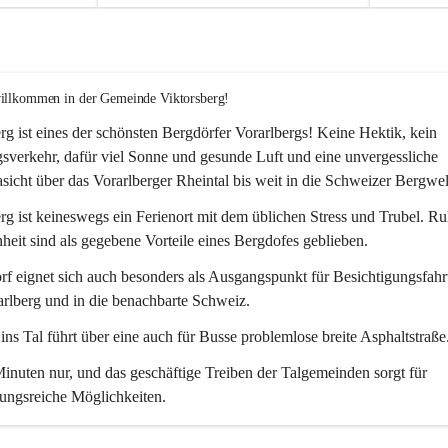
willkommen in der Gemeinde Viktorsberg!
rg ist eines der schönsten Bergdörfer Vorarlbergs! Keine Hektik, kein 
verkehr, dafür viel Sonne und gesunde Luft und eine unvergessliche 
icht über das Vorarlberger Rheintal bis weit in die Schweizer Bergwel
rg ist keineswegs ein Ferienort mit dem üblichen Stress und Trubel. R
eit sind als gegebene Vorteile eines Bergdofes geblieben. 
f eignet sich auch besonders als Ausgangspunkt für Besichtigungsfahrt
rlberg und in die benachbarte Schweiz. 
ns Tal führt über eine auch für Busse problemlose breite Asphaltstraße.
nuten nur, und das geschäftige Treiben der Talgemeinden sorgt für 
ungsreiche Möglichkeiten.