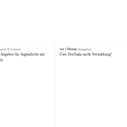
V
vor 1 Monat
Sport & Freizeit
Jobangebot
i
Angebot für Jugendliche am 
Üser Dorflada sucht Verstärkung! 
k
26
t
o
r
s
b
e
r
g