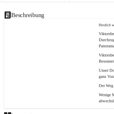
Beschreibung
Herzlich 
Viktorsbe
Durchzugs
Panoramas
Viktorsbe
Besonnenh
Unser Dor
ganz Vora
Der Weg i
Wenige Mi
abwechsl