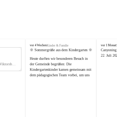
V
V
vor 4 Wochen
vor 1 Monat
Kinder & Familie
i
i
🌞 Sommergrüße aus dem Kindergarten 🌞
Canyoning 
k
k
11
22. Juli 20
Heute durften wir besonderen Besuch in 
t
t
NO
o
o
Hauptstraße 36, 6836 Viktorsberg, AUT
der Gemeinde begrüßen: Die 
V
r
r
Kindergartenkinder kamen gemeinsam mit 
s
s
dem pädagogischen Team vorbei, um uns 
b
b
einen schönen Sommer zu wünschen.
e
e
r
r
Vielen Dank für diese liebe Überraschung 
g
g
und die fröhlichen Sommergrüße! Wir 
wünschen allen Kindern, ihren Familien 
sowie dem gesamten Kindergarten-Team 
erholsame, sonnige und wunderschöne 
Sommerferien. 🌼☀️