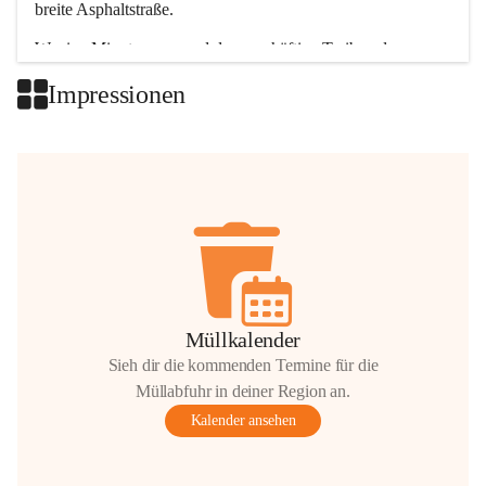
breite Asphaltstraße. 
Wenige Minuten nur, und das geschäftige Treiben der 
Talgemeinden sorgt für abwechslungsreiche Möglichkeiten.
Impressionen
+2
Müllkalender
Sieh dir die kommenden Termine für die
Müllabfuhr in deiner Region an.
Kalender ansehen