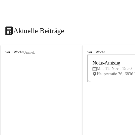
Aktuelle Beiträge
V
V
vor 1 Woche
vor 1 Woche
Umwelt
i
i
k
k
Notar-Amtstag
t
t
Mi., 11. Nov., 15:30
o
o
r
r
s
s
b
b
e
e
r
r
g
g