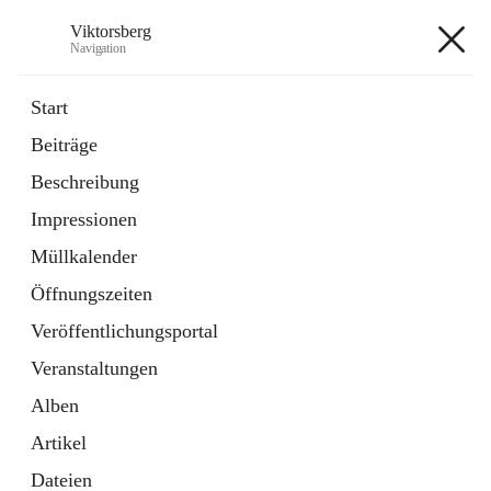
Viktorsberg
Navigation
Viktorsberg
Start
Beiträge
Gemeindepolitik
Beschreibung
1 Schnellzugriff
Impressionen
Bürgerservice
10 Schnellzugriffe
Müllkalender
Öffnungszeiten
+8
Veröffentlichungsportal
Veranstaltungen
Alben
Artikel
Hauptadresse
Dateien