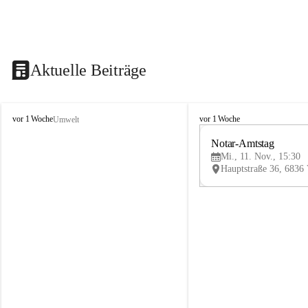
Aktuelle Beiträge
V
V
vor 1 Woche
vor 1 Woche
Umwelt
i
i
k
k
Notar-Amtstag
t
t
Mi., 11. Nov., 15:30
o
o
r
r
s
s
b
b
e
e
r
r
g
g