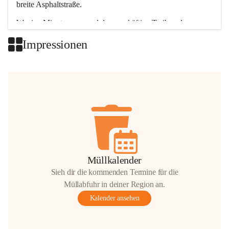
breite Asphaltstraße. 
Wenige Minuten nur, und das geschäftige Treiben der 
Talgemeinden sorgt für abwechslungsreiche Möglichkeiten.
Impressionen
+2
Müllkalender
Sieh dir die kommenden Termine für die
Müllabfuhr in deiner Region an.
Kalender ansehen