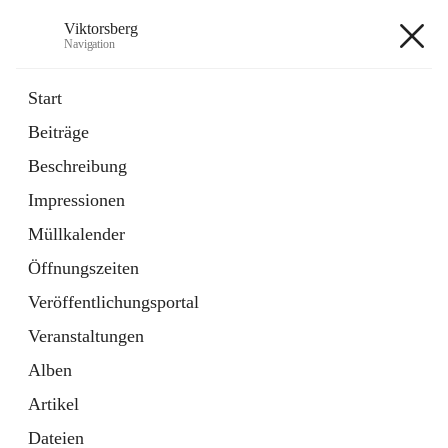
Viktorsberg
Navigation
Viktorsberg
Start
Beiträge
Gemeindepolitik
Beschreibung
1 Schnellzugriff
Impressionen
Bürgerservice
10 Schnellzugriffe
Müllkalender
Öffnungszeiten
+8
Veröffentlichungsportal
Veranstaltungen
Alben
Artikel
Hauptadresse
Dateien