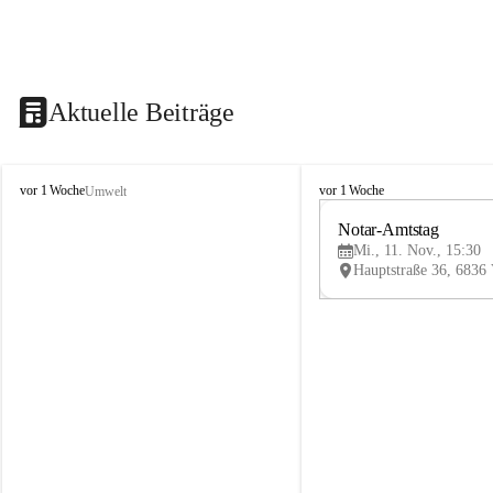
Aktuelle Beiträge
V
V
vor 1 Woche
vor 1 Woche
Umwelt
i
i
k
k
Notar-Amtstag
t
t
Mi., 11. Nov., 15:30
o
o
r
r
s
s
b
b
e
e
r
r
g
g