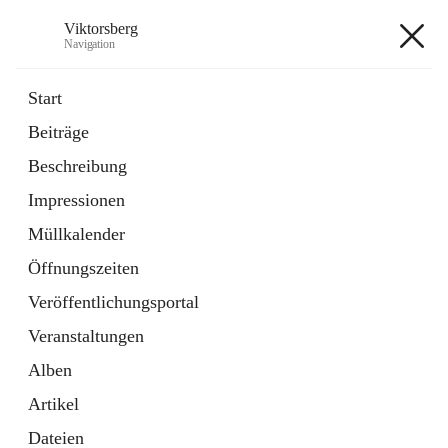
Viktorsberg
Navigation
Viktorsberg
Start
Beiträge
Gemeindepolitik
Beschreibung
1 Schnellzugriff
Impressionen
Bürgerservice
10 Schnellzugriffe
Müllkalender
Öffnungszeiten
+8
Veröffentlichungsportal
Veranstaltungen
Alben
Artikel
Hauptadresse
Dateien