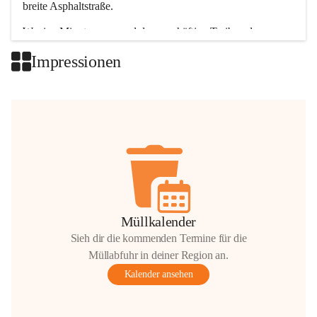
breite Asphaltstraße. 
Wenige Minuten nur, und das geschäftige Treiben der 
Talgemeinden sorgt für abwechslungsreiche Möglichkeiten.
Impressionen
+2
Müllkalender
Sieh dir die kommenden Termine für die
Müllabfuhr in deiner Region an.
Kalender ansehen