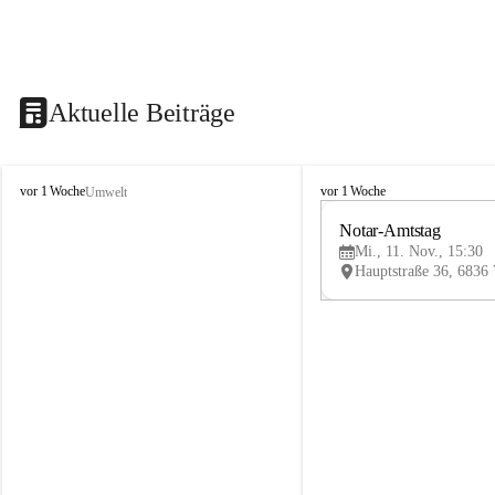
Aktuelle Beiträge
V
V
vor 1 Woche
vor 1 Woche
Umwelt
i
i
k
k
Notar-Amtstag
t
t
Mi., 11. Nov., 15:30
o
o
r
r
s
s
b
b
e
e
r
r
g
g