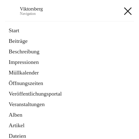
Viktorsberg
Navigation
Viktorsberg
Start
Beiträge
Gemeindepolitik
Beschreibung
1 Schnellzugriff
Impressionen
Bürgerservice
10 Schnellzugriffe
Müllkalender
Öffnungszeiten
+8
Veröffentlichungsportal
Veranstaltungen
Alben
Artikel
Hauptadresse
Dateien