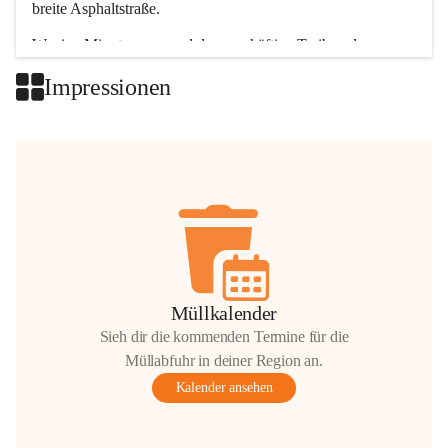
breite Asphaltstraße. 
Wenige Minuten nur, und das geschäftige Treiben der 
Talgemeinden sorgt für abwechslungsreiche Möglichkeiten.
Impressionen
+2
Müllkalender
Sieh dir die kommenden Termine für die
Müllabfuhr in deiner Region an.
Kalender ansehen