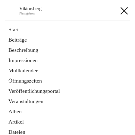
Viktorsberg
Navigation
Viktorsberg
Start
Beiträge
Gemeindepolitik
Beschreibung
1 Schnellzugriff
Impressionen
Bürgerservice
10 Schnellzugriffe
Müllkalender
Öffnungszeiten
+8
Veröffentlichungsportal
Veranstaltungen
Alben
Artikel
Hauptadresse
Dateien