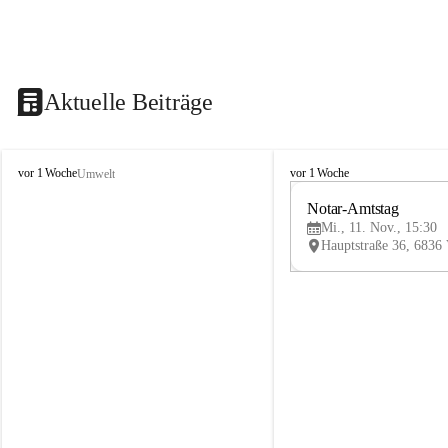
Aktuelle Beiträge
V
V
vor 1 Woche
vor 1 Woche
Umwelt
i
i
k
k
Notar-Amtstag
t
t
Mi., 11. Nov., 15:30
o
o
r
r
s
s
b
b
e
e
r
r
g
g