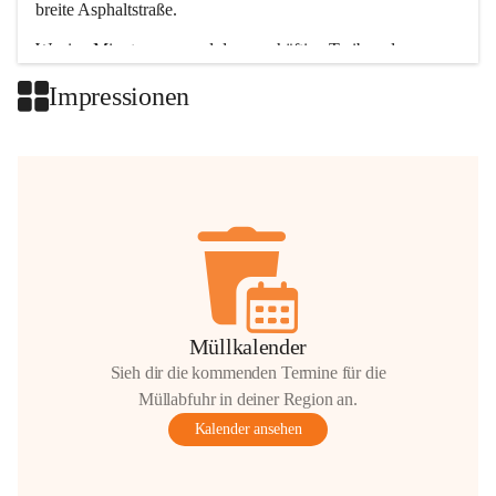
breite Asphaltstraße. 
Wenige Minuten nur, und das geschäftige Treiben der 
Talgemeinden sorgt für abwechslungsreiche Möglichkeiten.
Impressionen
+2
Müllkalender
Sieh dir die kommenden Termine für die
Müllabfuhr in deiner Region an.
Kalender ansehen