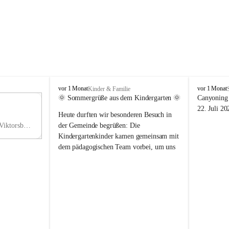
V
V
vor 1 Monat
vor 1 Monat
Kinder & Familie
i
i
🌞 Sommergrüße aus dem Kindergarten 🌞
Canyoning 
k
k
11
22. Juli 20
Heute durften wir besonderen Besuch in 
t
t
NO
o
o
Hauptstraße 36, 6836 Viktorsberg, AUT
der Gemeinde begrüßen: Die 
V
r
r
Kindergartenkinder kamen gemeinsam mit 
s
s
dem pädagogischen Team vorbei, um uns 
b
b
einen schönen Sommer zu wünschen.
e
e
r
r
Vielen Dank für diese liebe Überraschung 
g
g
und die fröhlichen Sommergrüße! Wir 
wünschen allen Kindern, ihren Familien 
sowie dem gesamten Kindergarten-Team 
erholsame, sonnige und wunderschöne 
Sommerferien. 🌼☀️