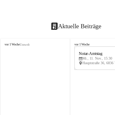
Aktuelle Beiträge
V
V
vor 1 Woche
vor 1 Woche
Umwelt
i
i
k
k
Notar-Amtstag
t
t
Mi., 11. Nov., 15:30
o
o
r
r
s
s
b
b
e
e
r
r
g
g