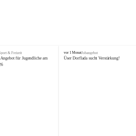
V
vor 1 Monat
Sport & Freizeit
Jobangebot
i
Angebot für Jugendliche am 
Üser Dorflada sucht Verstärkung! 
k
26
t
o
r
s
b
e
r
g