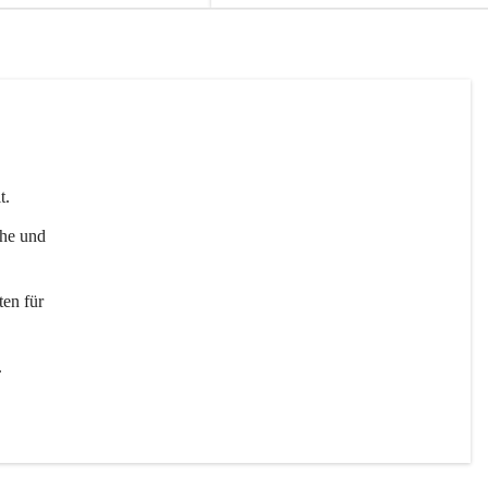
t. 
uhe und 
en für 
 