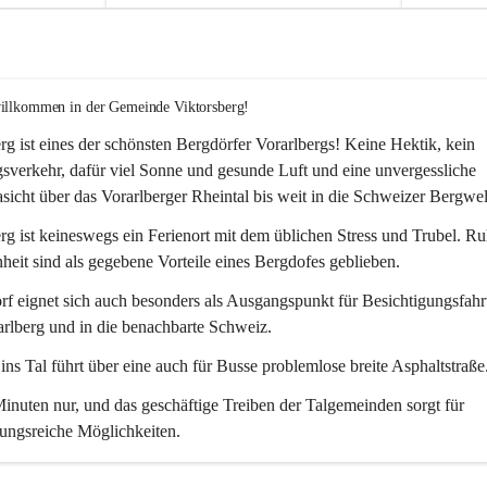
willkommen in der Gemeinde Viktorsberg!
rg ist eines der schönsten Bergdörfer Vorarlbergs! Keine Hektik, kein 
verkehr, dafür viel Sonne und gesunde Luft und eine unvergessliche 
icht über das Vorarlberger Rheintal bis weit in die Schweizer Bergwel
rg ist keineswegs ein Ferienort mit dem üblichen Stress und Trubel. R
eit sind als gegebene Vorteile eines Bergdofes geblieben. 
f eignet sich auch besonders als Ausgangspunkt für Besichtigungsfahrt
rlberg und in die benachbarte Schweiz. 
ns Tal führt über eine auch für Busse problemlose breite Asphaltstraße.
nuten nur, und das geschäftige Treiben der Talgemeinden sorgt für 
ungsreiche Möglichkeiten.