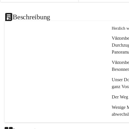
Beschreibung
Herzlich 
Viktorsbe
Durchzugs
Panoramas
Viktorsbe
Besonnenh
Unser Dor
ganz Vora
Der Weg i
Wenige Mi
abwechsl