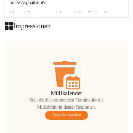
breite Asphaltstraße. 
Wenige Minuten nur, und das geschäftige Treiben der 
Talgemeinden sorgt für abwechslungsreiche Möglichkeiten.
Impressionen
+2
Müllkalender
Sieh dir die kommenden Termine für die
Müllabfuhr in deiner Region an.
Kalender ansehen