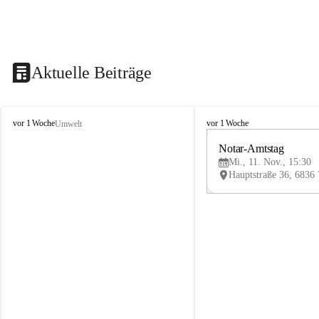
Aktuelle Beiträge
V
V
vor 1 Woche
vor 1 Woche
Umwelt
i
i
k
k
Notar-Amtstag
t
t
Mi., 11. Nov., 15:30
o
o
r
r
s
s
b
b
e
e
r
r
g
g