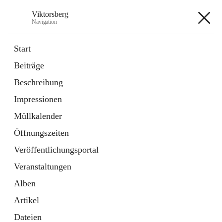
Viktorsberg
Navigation
Viktorsberg
Start
Beiträge
Gemeindepolitik
Beschreibung
1 Schnellzugriff
Impressionen
Bürgerservice
10 Schnellzugriffe
Müllkalender
Öffnungszeiten
+8
Veröffentlichungsportal
Veranstaltungen
Alben
Artikel
Hauptadresse
Dateien