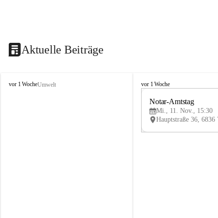
Aktuelle Beiträge
V
V
vor 1 Woche
vor 1 Woche
Umwelt
i
i
k
k
Notar-Amtstag
t
t
Mi., 11. Nov., 15:30
o
o
r
r
s
s
b
b
e
e
r
r
g
g