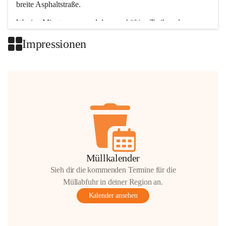
breite Asphaltstraße. 
Wenige Minuten nur, und das geschäftige Treiben der 
Talgemeinden sorgt für abwechslungsreiche Möglichkeiten.
Impressionen
+2
Müllkalender
Sieh dir die kommenden Termine für die
Müllabfuhr in deiner Region an.
Kalender ansehen