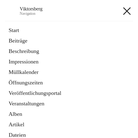
Viktorsberg
Navigation
Viktorsberg
Start
Beiträge
Gemeindepolitik
Beschreibung
1 Schnellzugriff
Impressionen
Bürgerservice
10 Schnellzugriffe
Müllkalender
Öffnungszeiten
+8
Veröffentlichungsportal
Veranstaltungen
Alben
Artikel
Hauptadresse
Dateien