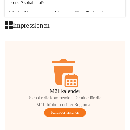
breite Asphaltstraße. 
Wenige Minuten nur, und das geschäftige Treiben der 
Talgemeinden sorgt für abwechslungsreiche Möglichkeiten.
Impressionen
+2
Müllkalender
Sieh dir die kommenden Termine für die
Müllabfuhr in deiner Region an.
Kalender ansehen