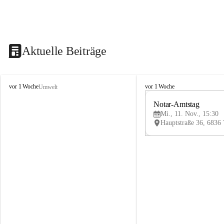
Aktuelle Beiträge
V
V
vor 1 Woche
vor 1 Woche
Umwelt
i
i
k
k
Notar-Amtstag
t
t
Mi., 11. Nov., 15:30
o
o
r
r
s
s
b
b
e
e
r
r
g
g