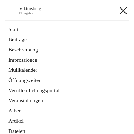
Viktorsberg
Navigation
Viktorsberg
Start
Beiträge
Gemeindepolitik
Beschreibung
1 Schnellzugriff
Impressionen
Bürgerservice
10 Schnellzugriffe
Müllkalender
Öffnungszeiten
+8
Veröffentlichungsportal
Veranstaltungen
Alben
Artikel
Hauptadresse
Dateien