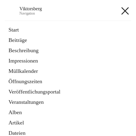
Viktorsberg
Navigation
Viktorsberg
Start
Beiträge
Gemeindepolitik
Beschreibung
1 Schnellzugriff
Impressionen
Bürgerservice
10 Schnellzugriffe
Müllkalender
Öffnungszeiten
+8
Veröffentlichungsportal
Veranstaltungen
Alben
Artikel
Hauptadresse
Dateien