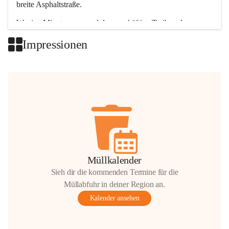
breite Asphaltstraße. 
Wenige Minuten nur, und das geschäftige Treiben der 
Talgemeinden sorgt für abwechslungsreiche Möglichkeiten.
Impressionen
+2
Müllkalender
Sieh dir die kommenden Termine für die
Müllabfuhr in deiner Region an.
Kalender ansehen