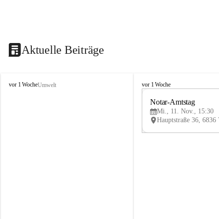
Aktuelle Beiträge
V
V
vor 1 Woche
vor 1 Woche
Umwelt
i
i
k
k
Notar-Amtstag
t
t
Mi., 11. Nov., 15:30
o
o
r
r
s
s
b
b
e
e
r
r
g
g