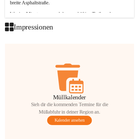
breite Asphaltstraße. 
Wenige Minuten nur, und das geschäftige Treiben der 
Talgemeinden sorgt für abwechslungsreiche Möglichkeiten.
Impressionen
+2
Müllkalender
Sieh dir die kommenden Termine für die
Müllabfuhr in deiner Region an.
Kalender ansehen