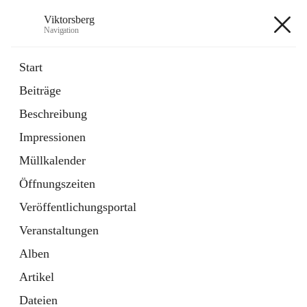
Viktorsberg
Navigation
Viktorsberg
Start
Beiträge
Gemeindepolitik
Beschreibung
1 Schnellzugriff
Impressionen
Bürgerservice
10 Schnellzugriffe
Müllkalender
Öffnungszeiten
+8
Veröffentlichungsportal
Veranstaltungen
Alben
Artikel
Hauptadresse
Dateien