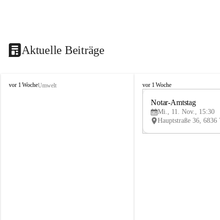
Aktuelle Beiträge
V
V
vor 1 Woche
vor 1 Woche
Umwelt
i
i
k
k
Notar-Amtstag
t
t
Mi., 11. Nov., 15:30
o
o
r
r
s
s
b
b
e
e
r
r
g
g