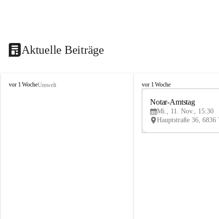
Aktuelle Beiträge
V
V
vor 1 Woche
vor 1 Woche
Umwelt
i
i
k
k
Notar-Amtstag
t
t
Mi., 11. Nov., 15:30
o
o
r
r
s
s
b
b
e
e
r
r
g
g