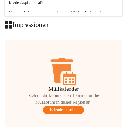
breite Asphaltstraße. 
Wenige Minuten nur, und das geschäftige Treiben der 
Talgemeinden sorgt für abwechslungsreiche Möglichkeiten.
Impressionen
+2
Müllkalender
Sieh dir die kommenden Termine für die
Müllabfuhr in deiner Region an.
Kalender ansehen