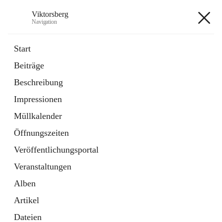
Viktorsberg
Navigation
Viktorsberg
Start
Beiträge
Gemeindepolitik
Beschreibung
1 Schnellzugriff
Impressionen
Bürgerservice
10 Schnellzugriffe
Müllkalender
Öffnungszeiten
+8
Veröffentlichungsportal
Veranstaltungen
Alben
Artikel
Hauptadresse
Dateien