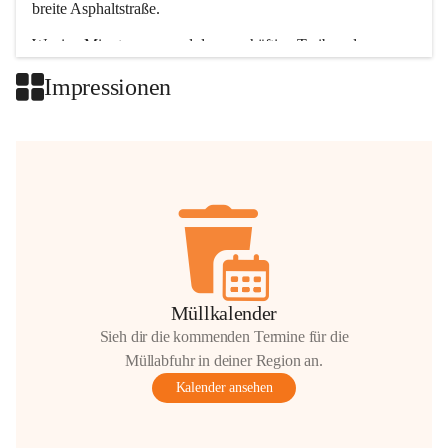
breite Asphaltstraße. 
Wenige Minuten nur, und das geschäftige Treiben der 
Talgemeinden sorgt für abwechslungsreiche Möglichkeiten.
Impressionen
+2
Müllkalender
Sieh dir die kommenden Termine für die
Müllabfuhr in deiner Region an.
Kalender ansehen