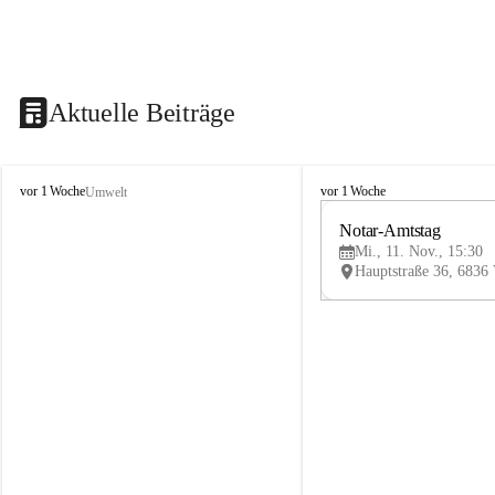
Aktuelle Beiträge
V
V
vor 1 Woche
vor 1 Woche
Umwelt
i
i
k
k
Notar-Amtstag
t
t
Mi., 11. Nov., 15:30
o
o
r
r
s
s
b
b
e
e
r
r
g
g