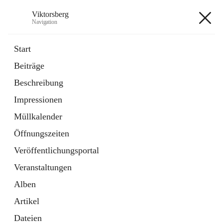
Viktorsberg
Navigation
Viktorsberg
Start
Beiträge
Gemeindepolitik
Beschreibung
1 Schnellzugriff
Impressionen
Bürgerservice
10 Schnellzugriffe
Müllkalender
Öffnungszeiten
+8
Veröffentlichungsportal
Veranstaltungen
Alben
Artikel
Hauptadresse
Dateien