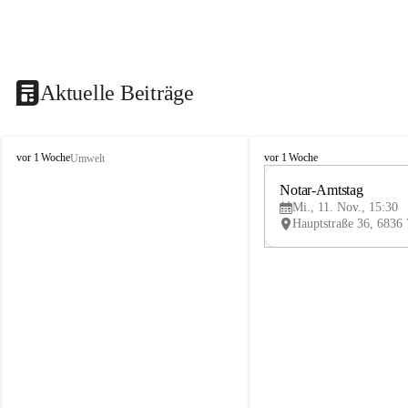
Aktuelle Beiträge
V
V
vor 1 Woche
vor 1 Woche
Umwelt
i
i
k
k
Notar-Amtstag
t
t
Mi., 11. Nov., 15:30
o
o
r
r
s
s
b
b
e
e
r
r
g
g