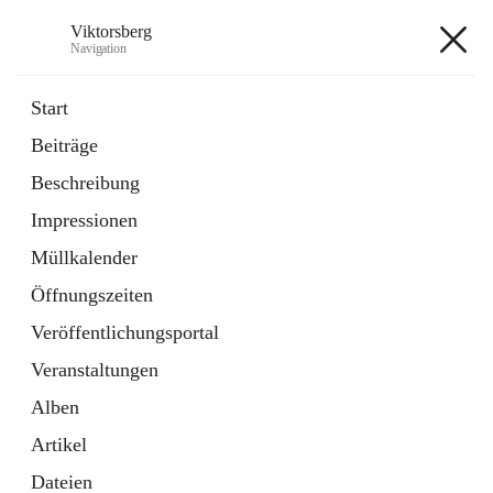
Viktorsberg
Navigation
Viktorsberg
Start
Beiträge
Gemeindepolitik
Beschreibung
1 Schnellzugriff
Impressionen
Bürgerservice
10 Schnellzugriffe
Müllkalender
Öffnungszeiten
+8
Veröffentlichungsportal
Veranstaltungen
Alben
Artikel
Hauptadresse
Dateien