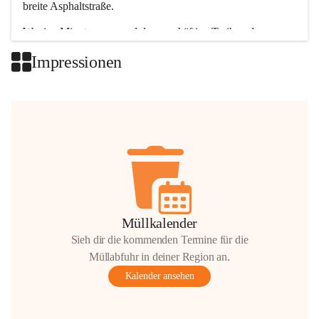
breite Asphaltstraße. 
Wenige Minuten nur, und das geschäftige Treiben der 
Talgemeinden sorgt für abwechslungsreiche Möglichkeiten.
Impressionen
+2
Müllkalender
Sieh dir die kommenden Termine für die
Müllabfuhr in deiner Region an.
Kalender ansehen