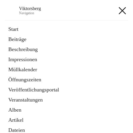
Viktorsberg
Navigation
Viktorsberg
Start
Beiträge
Gemeindepolitik
Beschreibung
1 Schnellzugriff
Impressionen
Bürgerservice
10 Schnellzugriffe
Müllkalender
Öffnungszeiten
+8
Veröffentlichungsportal
Veranstaltungen
Alben
Artikel
Hauptadresse
Dateien