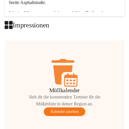
breite Asphaltstraße. 
Wenige Minuten nur, und das geschäftige Treiben der 
Talgemeinden sorgt für abwechslungsreiche Möglichkeiten.
Impressionen
+2
Müllkalender
Sieh dir die kommenden Termine für die
Müllabfuhr in deiner Region an.
Kalender ansehen