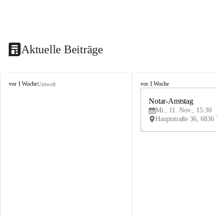
Aktuelle Beiträge
V
V
vor 1 Woche
vor 1 Woche
Umwelt
i
i
k
k
Notar-Amtstag
t
t
Mi., 11. Nov., 15:30
o
o
r
r
s
s
b
b
e
e
r
r
g
g