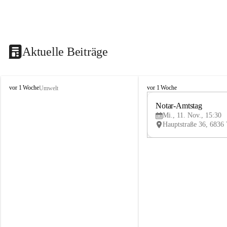
Aktuelle Beiträge
V
V
vor 1 Woche
vor 1 Woche
Umwelt
i
i
k
k
Notar-Amtstag
t
t
Mi., 11. Nov., 15:30
o
o
r
r
s
s
b
b
e
e
r
r
g
g