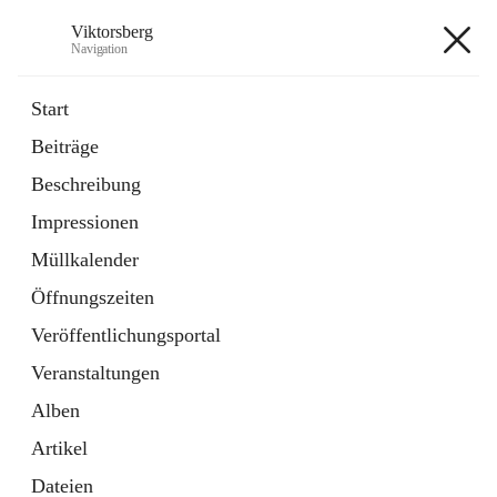
Viktorsberg
Navigation
Viktorsberg
Start
Beiträge
Gemeindepolitik
Beschreibung
1 Schnellzugriff
Impressionen
Bürgerservice
10 Schnellzugriffe
Müllkalender
Öffnungszeiten
+8
Veröffentlichungsportal
Veranstaltungen
Alben
Artikel
Hauptadresse
Dateien