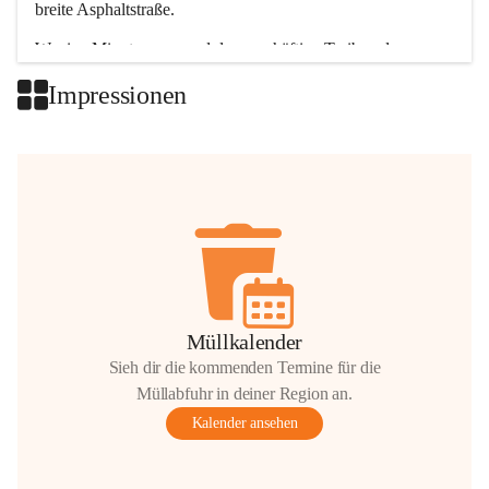
breite Asphaltstraße. 
Wenige Minuten nur, und das geschäftige Treiben der 
Talgemeinden sorgt für abwechslungsreiche Möglichkeiten.
Impressionen
+2
Müllkalender
Sieh dir die kommenden Termine für die
Müllabfuhr in deiner Region an.
Kalender ansehen