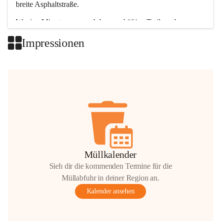
breite Asphaltstraße. 
Wenige Minuten nur, und das geschäftige Treiben der 
Talgemeinden sorgt für abwechslungsreiche Möglichkeiten.
Impressionen
+2
Müllkalender
Sieh dir die kommenden Termine für die
Müllabfuhr in deiner Region an.
Kalender ansehen