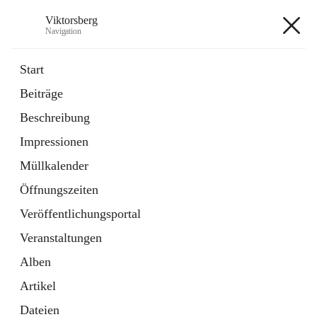
Viktorsberg
Navigation
Viktorsberg
Start
Beiträge
Gemeindepolitik
Beschreibung
1 Schnellzugriff
Impressionen
Bürgerservice
10 Schnellzugriffe
Müllkalender
Öffnungszeiten
+8
Veröffentlichungsportal
Veranstaltungen
Alben
Artikel
Hauptadresse
Dateien