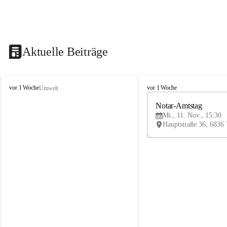
Aktuelle Beiträge
V
V
vor 1 Woche
vor 1 Woche
Umwelt
i
i
k
k
Notar-Amtstag
t
t
Mi., 11. Nov., 15:30
o
o
r
r
s
s
b
b
e
e
r
r
g
g