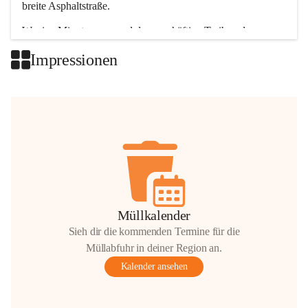
breite Asphaltstraße. 
Wenige Minuten nur, und das geschäftige Treiben der 
Talgemeinden sorgt für abwechslungsreiche Möglichkeiten.
Impressionen
+2
Müllkalender
Sieh dir die kommenden Termine für die
Müllabfuhr in deiner Region an.
Kalender ansehen