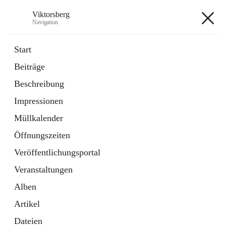
Viktorsberg
Navigation
Viktorsberg
Start
Beiträge
Gemeindepolitik
Beschreibung
1 Schnellzugriff
Impressionen
Bürgerservice
10 Schnellzugriffe
Müllkalender
Öffnungszeiten
+8
Veröffentlichungsportal
Veranstaltungen
Alben
Artikel
Hauptadresse
Dateien