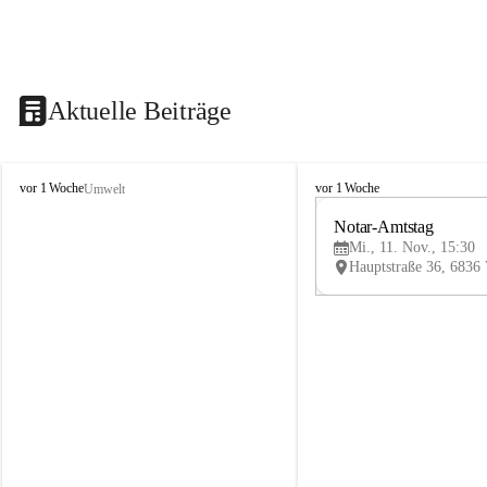
Aktuelle Beiträge
V
V
vor 1 Woche
vor 1 Woche
Umwelt
i
i
k
k
Notar-Amtstag
t
t
Mi., 11. Nov., 15:30
o
o
r
r
s
s
b
b
e
e
r
r
g
g