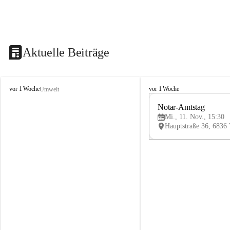
Aktuelle Beiträge
V
V
vor 1 Woche
vor 1 Woche
Umwelt
i
i
k
k
Notar-Amtstag
t
t
Mi., 11. Nov., 15:30
o
o
r
r
s
s
b
b
e
e
r
r
g
g