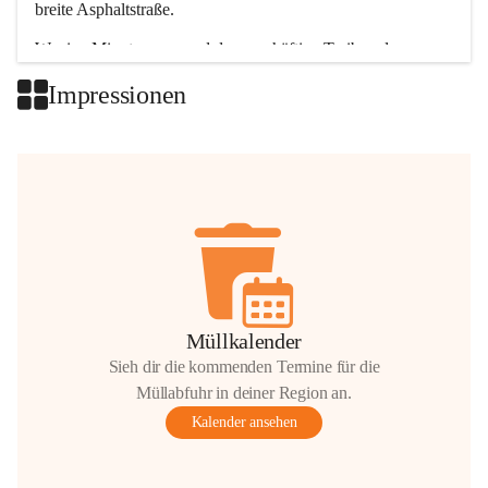
breite Asphaltstraße. 
Wenige Minuten nur, und das geschäftige Treiben der 
Talgemeinden sorgt für abwechslungsreiche Möglichkeiten.
Impressionen
+2
Müllkalender
Sieh dir die kommenden Termine für die
Müllabfuhr in deiner Region an.
Kalender ansehen