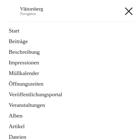
Viktorsberg
Navigation
Viktorsberg
Start
Beiträge
Gemeindepolitik
Beschreibung
1 Schnellzugriff
Impressionen
Bürgerservice
10 Schnellzugriffe
Müllkalender
Öffnungszeiten
+8
Veröffentlichungsportal
Veranstaltungen
Alben
Artikel
Hauptadresse
Dateien