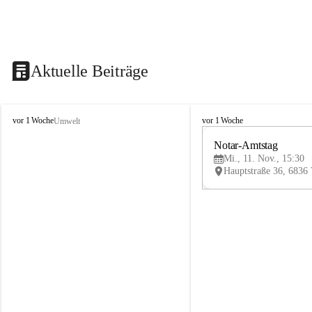
Aktuelle Beiträge
V
V
vor 1 Woche
vor 1 Woche
Umwelt
i
i
k
k
Notar-Amtstag
t
t
Mi., 11. Nov., 15:30
o
o
r
r
s
s
b
b
e
e
r
r
g
g