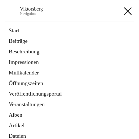
Viktorsberg
Navigation
Viktorsberg
Start
Beiträge
Gemeindepolitik
Beschreibung
1 Schnellzugriff
Impressionen
Bürgerservice
10 Schnellzugriffe
Müllkalender
Öffnungszeiten
+8
Veröffentlichungsportal
Veranstaltungen
Alben
Artikel
Hauptadresse
Dateien