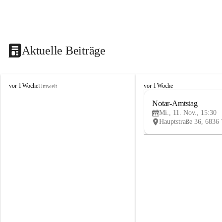
Aktuelle Beiträge
V
V
vor 1 Woche
vor 1 Woche
Umwelt
i
i
k
k
Notar-Amtstag
t
t
Mi., 11. Nov., 15:30
o
o
r
r
s
s
b
b
e
e
r
r
g
g