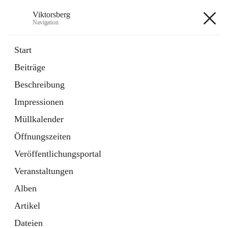
Viktorsberg
Navigation
Viktorsberg
Start
Beiträge
Gemeindepolitik
Beschreibung
1 Schnellzugriff
Impressionen
Bürgerservice
10 Schnellzugriffe
Müllkalender
Öffnungszeiten
+8
Veröffentlichungsportal
Veranstaltungen
Alben
Artikel
Hauptadresse
Dateien