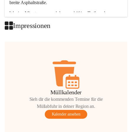
breite Asphaltstraße. 
Wenige Minuten nur, und das geschäftige Treiben der 
Talgemeinden sorgt für abwechslungsreiche Möglichkeiten.
Impressionen
+2
Müllkalender
Sieh dir die kommenden Termine für die
Müllabfuhr in deiner Region an.
Kalender ansehen