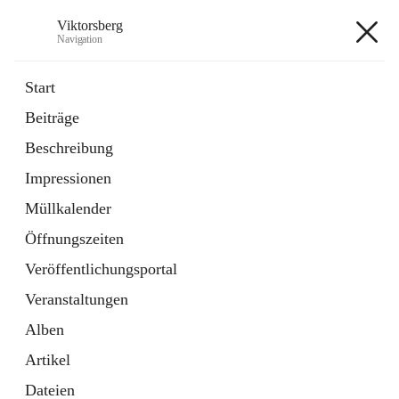
Viktorsberg
Navigation
Viktorsberg
Start
Beiträge
Gemeindepolitik
Beschreibung
1 Schnellzugriff
Impressionen
Bürgerservice
10 Schnellzugriffe
Müllkalender
Öffnungszeiten
+8
Veröffentlichungsportal
Veranstaltungen
Alben
Artikel
Hauptadresse
Dateien