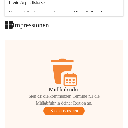
breite Asphaltstraße. 
Wenige Minuten nur, und das geschäftige Treiben der 
Talgemeinden sorgt für abwechslungsreiche Möglichkeiten.
Impressionen
+2
Müllkalender
Sieh dir die kommenden Termine für die
Müllabfuhr in deiner Region an.
Kalender ansehen