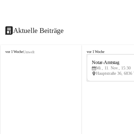
Aktuelle Beiträge
V
V
vor 1 Woche
vor 1 Woche
Umwelt
i
i
k
k
Notar-Amtstag
t
t
Mi., 11. Nov., 15:30
o
o
r
r
s
s
b
b
e
e
r
r
g
g