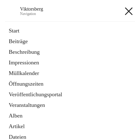
Viktorsberg
Navigation
Viktorsberg
Start
Beiträge
Gemeindepolitik
Beschreibung
1 Schnellzugriff
Impressionen
Bürgerservice
10 Schnellzugriffe
Müllkalender
Öffnungszeiten
+8
Veröffentlichungsportal
Veranstaltungen
Alben
Artikel
Hauptadresse
Dateien