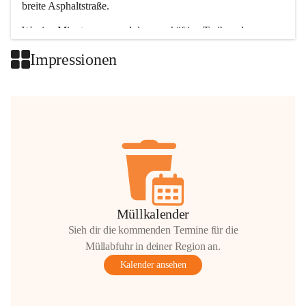
breite Asphaltstraße. 
Wenige Minuten nur, und das geschäftige Treiben der 
Talgemeinden sorgt für abwechslungsreiche Möglichkeiten.
Impressionen
+2
Müllkalender
Sieh dir die kommenden Termine für die
Müllabfuhr in deiner Region an.
Kalender ansehen