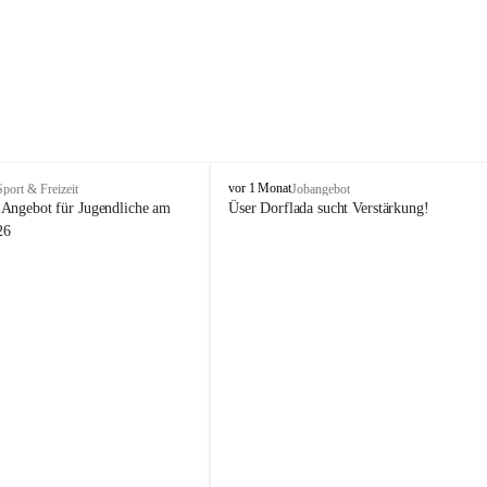
V
vor 1 Monat
Sport & Freizeit
Jobangebot
i
Angebot für Jugendliche am 
Üser Dorflada sucht Verstärkung! 
k
26
t
o
r
s
b
e
r
g