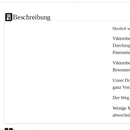
Beschreibung
Herzlich 
Viktorsbe
Durchzugs
Panoramas
Viktorsbe
Besonnenh
Unser Dor
ganz Vora
Der Weg i
Wenige Mi
abwechsl