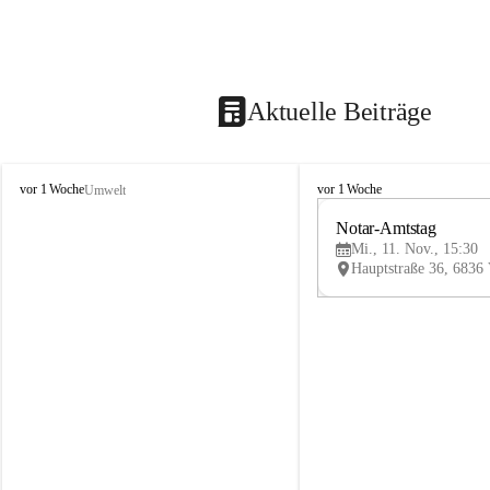
Aktuelle Beiträge
V
V
vor 1 Woche
vor 1 Woche
Umwelt
i
i
k
k
Notar-Amtstag
t
t
Mi., 11. Nov., 15:30
o
o
r
r
s
s
b
b
e
e
r
r
g
g