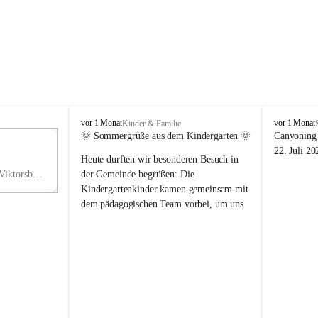
V
V
vor 1 Monat
vor 1 Monat
Kinder & Familie
i
i
🌞 Sommergrüße aus dem Kindergarten 🌞
Canyoning 
k
k
11
22. Juli 20
Heute durften wir besonderen Besuch in 
t
t
NO
o
o
Hauptstraße 36, 6836 Viktorsberg, AUT
der Gemeinde begrüßen: Die 
V
r
r
Kindergartenkinder kamen gemeinsam mit 
s
s
dem pädagogischen Team vorbei, um uns 
b
b
einen schönen Sommer zu wünschen.
e
e
r
r
Vielen Dank für diese liebe Überraschung 
g
g
und die fröhlichen Sommergrüße! Wir 
wünschen allen Kindern, ihren Familien 
sowie dem gesamten Kindergarten-Team 
erholsame, sonnige und wunderschöne 
Sommerferien. 🌼☀️