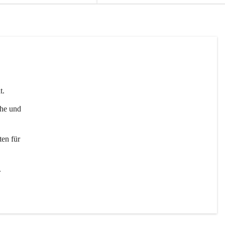
t. 
uhe und 
en für 
 