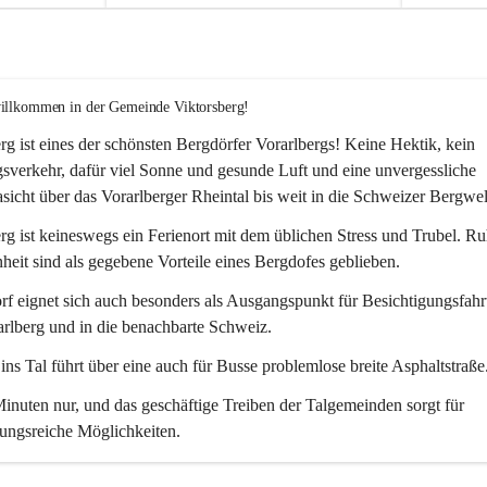
willkommen in der Gemeinde Viktorsberg!
rg ist eines der schönsten Bergdörfer Vorarlbergs! Keine Hektik, kein 
verkehr, dafür viel Sonne und gesunde Luft und eine unvergessliche 
icht über das Vorarlberger Rheintal bis weit in die Schweizer Bergwel
rg ist keineswegs ein Ferienort mit dem üblichen Stress und Trubel. R
eit sind als gegebene Vorteile eines Bergdofes geblieben. 
f eignet sich auch besonders als Ausgangspunkt für Besichtigungsfahrt
rlberg und in die benachbarte Schweiz. 
ns Tal führt über eine auch für Busse problemlose breite Asphaltstraße.
nuten nur, und das geschäftige Treiben der Talgemeinden sorgt für 
ungsreiche Möglichkeiten.