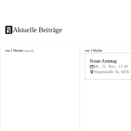
Aktuelle Beiträge
V
V
vor 1 Woche
vor 1 Woche
Umwelt
i
i
k
k
Notar-Amtstag
t
t
Mi., 11. Nov., 15:30
o
o
r
r
s
s
b
b
e
e
r
r
g
g