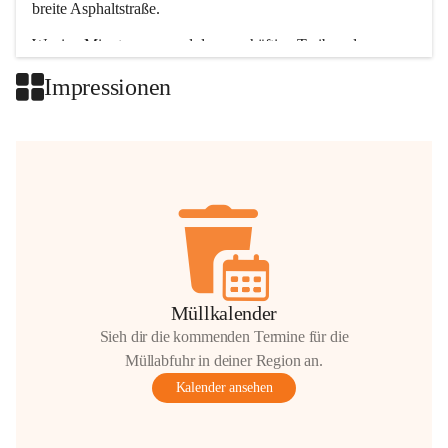
breite Asphaltstraße. 
Wenige Minuten nur, und das geschäftige Treiben der 
Talgemeinden sorgt für abwechslungsreiche Möglichkeiten.
Impressionen
+2
Müllkalender
Sieh dir die kommenden Termine für die
Müllabfuhr in deiner Region an.
Kalender ansehen