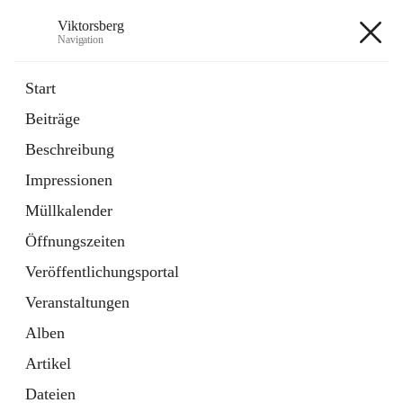
Viktorsberg
Navigation
Viktorsberg
Start
Beiträge
Gemeindepolitik
Beschreibung
1 Schnellzugriff
Impressionen
Bürgerservice
10 Schnellzugriffe
Müllkalender
Öffnungszeiten
+8
Veröffentlichungsportal
Veranstaltungen
Alben
Artikel
Hauptadresse
Dateien