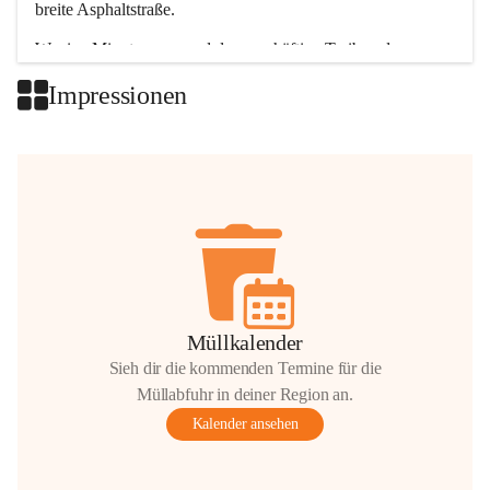
breite Asphaltstraße. 
Wenige Minuten nur, und das geschäftige Treiben der 
Talgemeinden sorgt für abwechslungsreiche Möglichkeiten.
Impressionen
+2
Müllkalender
Sieh dir die kommenden Termine für die
Müllabfuhr in deiner Region an.
Kalender ansehen