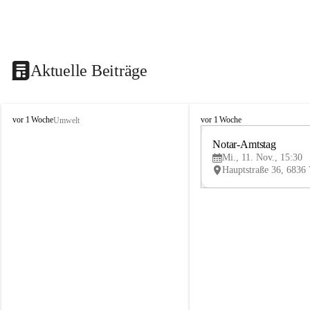
Aktuelle Beiträge
V
V
vor 1 Woche
vor 1 Woche
Umwelt
i
i
k
k
Notar-Amtstag
t
t
Mi., 11. Nov., 15:30
o
o
r
r
s
s
b
b
e
e
r
r
g
g