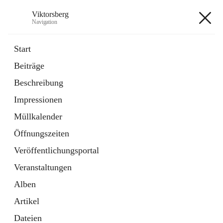
Viktorsberg
Navigation
Viktorsberg
Start
Beiträge
Gemeindepolitik
Beschreibung
1 Schnellzugriff
Impressionen
Bürgerservice
10 Schnellzugriffe
Müllkalender
Öffnungszeiten
+8
Veröffentlichungsportal
Veranstaltungen
Alben
Artikel
Hauptadresse
Dateien