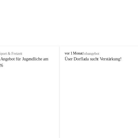
V
vor 1 Monat
Sport & Freizeit
Jobangebot
i
Angebot für Jugendliche am 
Üser Dorflada sucht Verstärkung! 
k
26
t
o
r
s
b
e
r
g