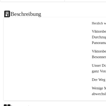
Beschreibung
Herzlich 
Viktorsbe
Durchzugs
Panoramas
Viktorsbe
Besonnenh
Unser Dor
ganz Vora
Der Weg i
Wenige Mi
abwechsl