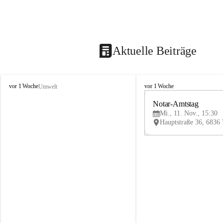
Aktuelle Beiträge
V
V
vor 1 Woche
vor 1 Woche
Umwelt
i
i
k
k
Notar-Amtstag
t
t
Mi., 11. Nov., 15:30
o
o
r
r
s
s
b
b
e
e
r
r
g
g