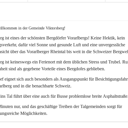
willkommen in der Gemeinde Viktorsberg!
rg ist eines der schönsten Bergdörfer Vorarlbergs! Keine Hektik, kein 
verkehr, dafür viel Sonne und gesunde Luft und eine unvergessliche 
icht über das Vorarlberger Rheintal bis weit in die Schweizer Bergwel
rg ist keineswegs ein Ferienort mit dem üblichen Stress und Trubel. R
eit sind als gegebene Vorteile eines Bergdofes geblieben. 
f eignet sich auch besonders als Ausgangspunkt für Besichtigungsfahrt
rlberg und in die benachbarte Schweiz. 
ns Tal führt über eine auch für Busse problemlose breite Asphaltstraße.
nuten nur, und das geschäftige Treiben der Talgemeinden sorgt für 
ungsreiche Möglichkeiten.