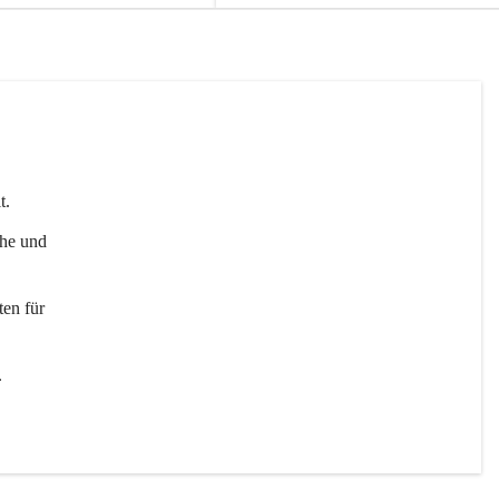
t. 
uhe und 
en für 
 