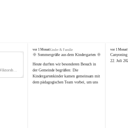
V
V
vor 1 Monat
vor 1 Monat
Kinder & Familie
i
i
🌞 Sommergrüße aus dem Kindergarten 🌞
Canyoning 
k
k
11
22. Juli 20
Heute durften wir besonderen Besuch in 
t
t
NO
o
o
Hauptstraße 36, 6836 Viktorsberg, AUT
der Gemeinde begrüßen: Die 
V
r
r
Kindergartenkinder kamen gemeinsam mit 
s
s
dem pädagogischen Team vorbei, um uns 
b
b
einen schönen Sommer zu wünschen.
e
e
r
r
Vielen Dank für diese liebe Überraschung 
g
g
und die fröhlichen Sommergrüße! Wir 
wünschen allen Kindern, ihren Familien 
sowie dem gesamten Kindergarten-Team 
erholsame, sonnige und wunderschöne 
Sommerferien. 🌼☀️