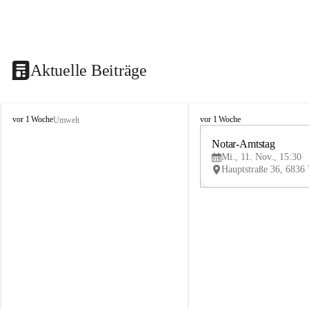
Aktuelle Beiträge
V
V
vor 1 Woche
vor 1 Woche
Umwelt
i
i
k
k
Notar-Amtstag
t
t
Mi., 11. Nov., 15:30
o
o
r
r
s
s
b
b
e
e
r
r
g
g