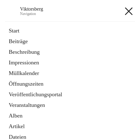
Viktorsberg
Navigation
Viktorsberg
Start
Beiträge
Gemeindepolitik
Beschreibung
1 Schnellzugriff
Impressionen
Bürgerservice
10 Schnellzugriffe
Müllkalender
Öffnungszeiten
+8
Veröffentlichungsportal
Veranstaltungen
Alben
Artikel
Hauptadresse
Dateien