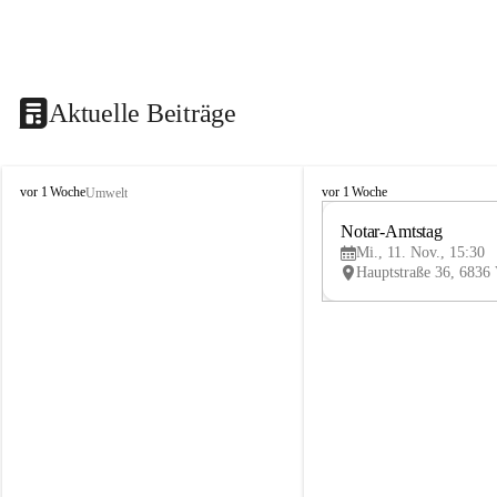
Aktuelle Beiträge
V
V
vor 1 Woche
vor 1 Woche
Umwelt
i
i
k
k
Notar-Amtstag
t
t
Mi., 11. Nov., 15:30
o
o
r
r
s
s
b
b
e
e
r
r
g
g