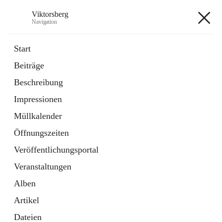
Viktorsberg
Navigation
Viktorsberg
Start
Beiträge
Gemeindepolitik
Beschreibung
1 Schnellzugriff
Impressionen
Bürgerservice
10 Schnellzugriffe
Müllkalender
Öffnungszeiten
+8
Veröffentlichungsportal
Veranstaltungen
Alben
Artikel
Hauptadresse
Dateien