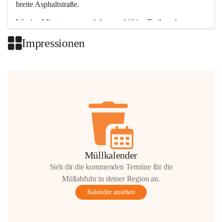
breite Asphaltstraße. 
Wenige Minuten nur, und das geschäftige Treiben der 
Talgemeinden sorgt für abwechslungsreiche Möglichkeiten.
Impressionen
+2
Müllkalender
Sieh dir die kommenden Termine für die
Müllabfuhr in deiner Region an.
Kalender ansehen