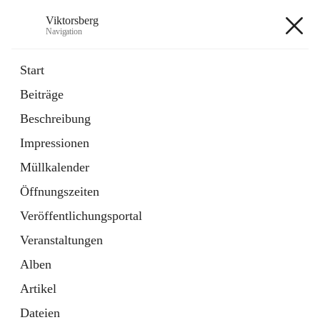
Viktorsberg
Navigation
Viktorsberg
Start
Beiträge
Gemeindepolitik
Beschreibung
1 Schnellzugriff
Impressionen
Bürgerservice
10 Schnellzugriffe
Müllkalender
Öffnungszeiten
+8
Veröffentlichungsportal
Veranstaltungen
Alben
Artikel
Hauptadresse
Dateien