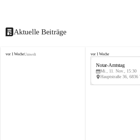
Aktuelle Beiträge
V
V
vor 1 Woche
vor 1 Woche
Umwelt
i
i
k
k
Notar-Amtstag
t
t
Mi., 11. Nov., 15:30
o
o
r
r
s
s
b
b
e
e
r
r
g
g