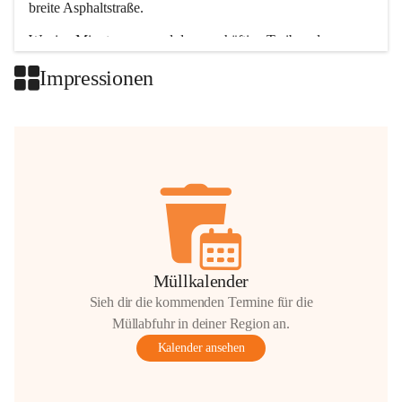
breite Asphaltstraße. 
Wenige Minuten nur, und das geschäftige Treiben der 
Talgemeinden sorgt für abwechslungsreiche Möglichkeiten.
Impressionen
+2
Müllkalender
Sieh dir die kommenden Termine für die
Müllabfuhr in deiner Region an.
Kalender ansehen