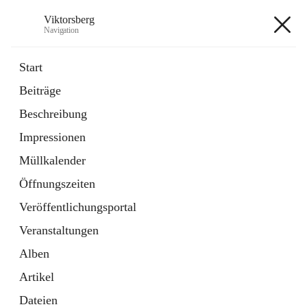
Viktorsberg
Navigation
Viktorsberg
Start
Beiträge
Gemeindepolitik
Beschreibung
1 Schnellzugriff
Impressionen
Bürgerservice
10 Schnellzugriffe
Müllkalender
Öffnungszeiten
+8
Veröffentlichungsportal
Veranstaltungen
Alben
Artikel
Hauptadresse
Dateien