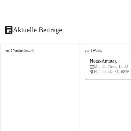
Aktuelle Beiträge
V
V
vor 1 Woche
vor 1 Woche
Umwelt
i
i
k
k
Notar-Amtstag
t
t
Mi., 11. Nov., 15:30
o
o
r
r
s
s
b
b
e
e
r
r
g
g