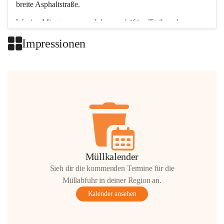
breite Asphaltstraße. 
Wenige Minuten nur, und das geschäftige Treiben der 
Talgemeinden sorgt für abwechslungsreiche Möglichkeiten.
Impressionen
+2
Müllkalender
Sieh dir die kommenden Termine für die
Müllabfuhr in deiner Region an.
Kalender ansehen