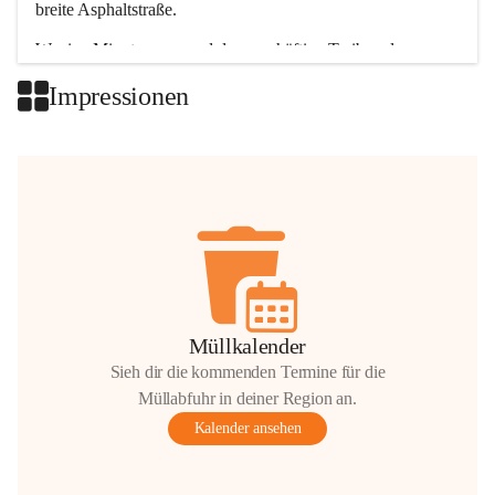
breite Asphaltstraße. 
Wenige Minuten nur, und das geschäftige Treiben der 
Talgemeinden sorgt für abwechslungsreiche Möglichkeiten.
Impressionen
+2
Müllkalender
Sieh dir die kommenden Termine für die
Müllabfuhr in deiner Region an.
Kalender ansehen