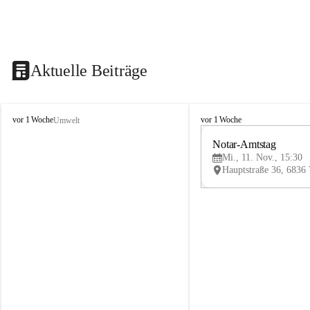
Aktuelle Beiträge
V
V
vor 1 Woche
vor 1 Woche
Umwelt
i
i
k
k
Notar-Amtstag
t
t
Mi., 11. Nov., 15:30
o
o
r
r
s
s
b
b
e
e
r
r
g
g