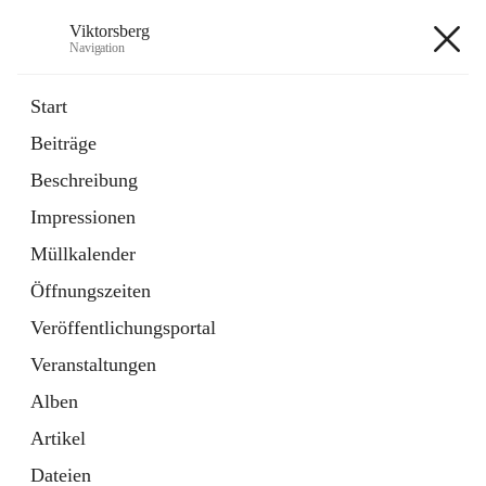
Viktorsberg
Navigation
Viktorsberg
Start
Beiträge
Gemeindepolitik
Beschreibung
1 Schnellzugriff
Impressionen
Bürgerservice
10 Schnellzugriffe
Müllkalender
Öffnungszeiten
+8
Veröffentlichungsportal
Veranstaltungen
Alben
Artikel
Hauptadresse
Dateien