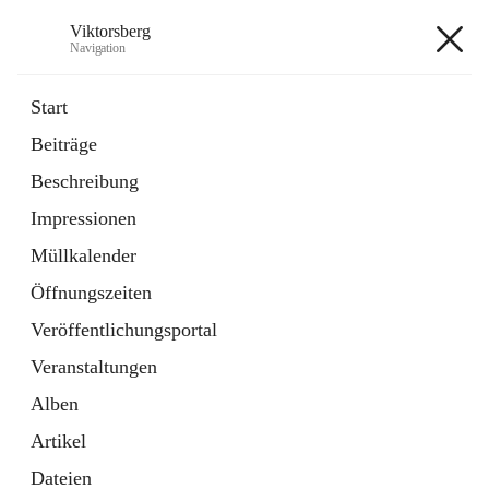
Viktorsberg
Navigation
Viktorsberg
Start
Beiträge
Gemeindepolitik
Beschreibung
1 Schnellzugriff
Impressionen
Bürgerservice
10 Schnellzugriffe
Müllkalender
Öffnungszeiten
+8
Veröffentlichungsportal
Veranstaltungen
Alben
Artikel
Hauptadresse
Dateien