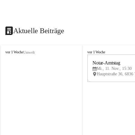
Aktuelle Beiträge
V
V
vor 1 Woche
vor 1 Woche
Umwelt
i
i
k
k
Notar-Amtstag
t
t
Mi., 11. Nov., 15:30
o
o
r
r
s
s
b
b
e
e
r
r
g
g