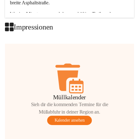
breite Asphaltstraße. 
Wenige Minuten nur, und das geschäftige Treiben der 
Talgemeinden sorgt für abwechslungsreiche Möglichkeiten.
Impressionen
+2
Müllkalender
Sieh dir die kommenden Termine für die
Müllabfuhr in deiner Region an.
Kalender ansehen