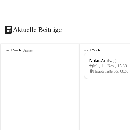
Aktuelle Beiträge
V
V
vor 1 Woche
vor 1 Woche
Umwelt
i
i
k
k
Notar-Amtstag
t
t
Mi., 11. Nov., 15:30
o
o
r
r
s
s
b
b
e
e
r
r
g
g