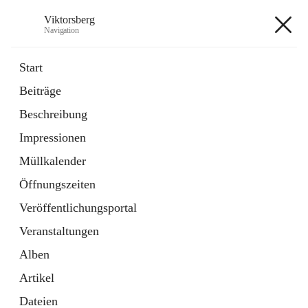
Viktorsberg
Navigation
Viktorsberg
Start
Beiträge
Gemeindepolitik
Beschreibung
1 Schnellzugriff
Impressionen
Bürgerservice
10 Schnellzugriffe
Müllkalender
Öffnungszeiten
+8
Veröffentlichungsportal
Veranstaltungen
Alben
Artikel
Hauptadresse
Dateien