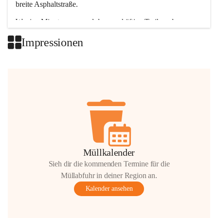
breite Asphaltstraße. 
Wenige Minuten nur, und das geschäftige Treiben der 
Talgemeinden sorgt für abwechslungsreiche Möglichkeiten.
Impressionen
+2
Müllkalender
Sieh dir die kommenden Termine für die
Müllabfuhr in deiner Region an.
Kalender ansehen