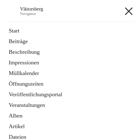
Viktorsberg
Navigation
Viktorsberg
Start
Beiträge
Gemeindepolitik
Beschreibung
1 Schnellzugriff
Impressionen
Bürgerservice
10 Schnellzugriffe
Müllkalender
Öffnungszeiten
+8
Veröffentlichungsportal
Veranstaltungen
Alben
Artikel
Hauptadresse
Dateien