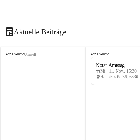
Aktuelle Beiträge
V
V
vor 1 Woche
vor 1 Woche
Umwelt
i
i
k
k
Notar-Amtstag
t
t
Mi., 11. Nov., 15:30
o
o
r
r
s
s
b
b
e
e
r
r
g
g