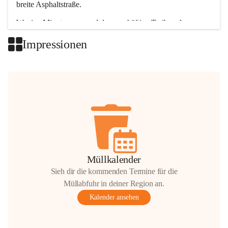
breite Asphaltstraße. 
Wenige Minuten nur, und das geschäftige Treiben der 
Talgemeinden sorgt für abwechslungsreiche Möglichkeiten.
Impressionen
+2
Müllkalender
Sieh dir die kommenden Termine für die
Müllabfuhr in deiner Region an.
Kalender ansehen