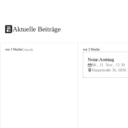
Aktuelle Beiträge
V
V
vor 1 Woche
vor 1 Woche
Umwelt
i
i
k
k
Notar-Amtstag
t
t
Mi., 11. Nov., 15:30
o
o
r
r
s
s
b
b
e
e
r
r
g
g