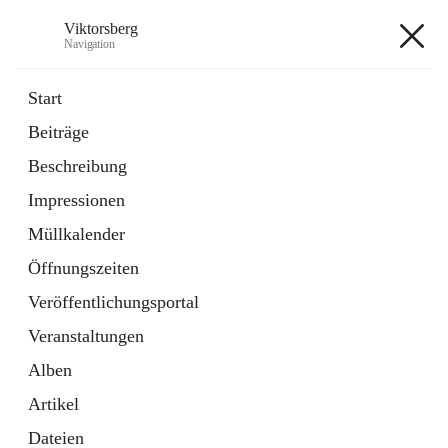
Viktorsberg
Navigation
Viktorsberg
Start
Beiträge
Gemeindepolitik
Beschreibung
1 Schnellzugriff
Impressionen
Bürgerservice
10 Schnellzugriffe
Müllkalender
Öffnungszeiten
+8
Veröffentlichungsportal
Veranstaltungen
Alben
Artikel
Hauptadresse
Dateien