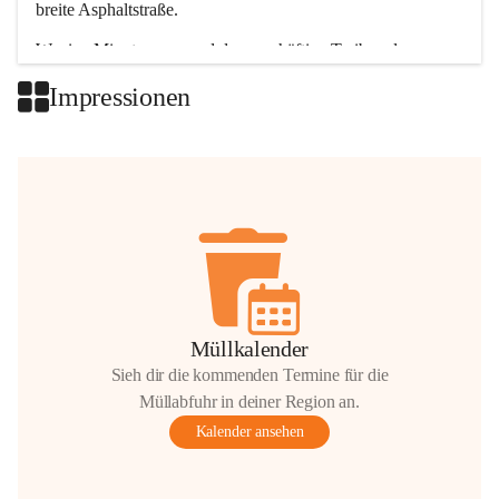
breite Asphaltstraße. 
Wenige Minuten nur, und das geschäftige Treiben der 
Talgemeinden sorgt für abwechslungsreiche Möglichkeiten.
Impressionen
+2
Müllkalender
Sieh dir die kommenden Termine für die
Müllabfuhr in deiner Region an.
Kalender ansehen