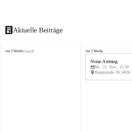
Aktuelle Beiträge
V
V
vor 1 Woche
vor 1 Woche
Umwelt
i
i
k
k
Notar-Amtstag
t
t
Mi., 11. Nov., 15:30
o
o
r
r
s
s
b
b
e
e
r
r
g
g