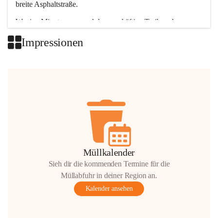
breite Asphaltstraße. 
Wenige Minuten nur, und das geschäftige Treiben der 
Talgemeinden sorgt für abwechslungsreiche Möglichkeiten.
Impressionen
+2
Müllkalender
Sieh dir die kommenden Termine für die
Müllabfuhr in deiner Region an.
Kalender ansehen