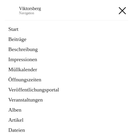
Viktorsberg
Navigation
Viktorsberg
Start
Beiträge
Gemeindepolitik
Beschreibung
1 Schnellzugriff
Impressionen
Bürgerservice
10 Schnellzugriffe
Müllkalender
Öffnungszeiten
+8
Veröffentlichungsportal
Veranstaltungen
Alben
Artikel
Hauptadresse
Dateien