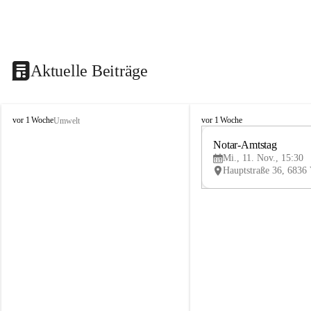
Aktuelle Beiträge
V
V
vor 1 Woche
vor 1 Woche
Umwelt
i
i
k
k
Notar-Amtstag
t
t
Mi., 11. Nov., 15:30
o
o
r
r
s
s
b
b
e
e
r
r
g
g