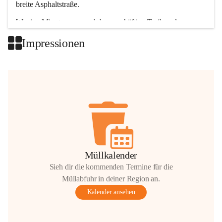
breite Asphaltstraße. 
Wenige Minuten nur, und das geschäftige Treiben der 
Talgemeinden sorgt für abwechslungsreiche Möglichkeiten.
Impressionen
+2
Müllkalender
Sieh dir die kommenden Termine für die
Müllabfuhr in deiner Region an.
Kalender ansehen