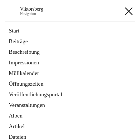
Viktorsberg
Navigation
Viktorsberg
Start
Beiträge
Gemeindepolitik
Beschreibung
1 Schnellzugriff
Impressionen
Bürgerservice
10 Schnellzugriffe
Müllkalender
Öffnungszeiten
+8
Veröffentlichungsportal
Veranstaltungen
Alben
Artikel
Hauptadresse
Dateien