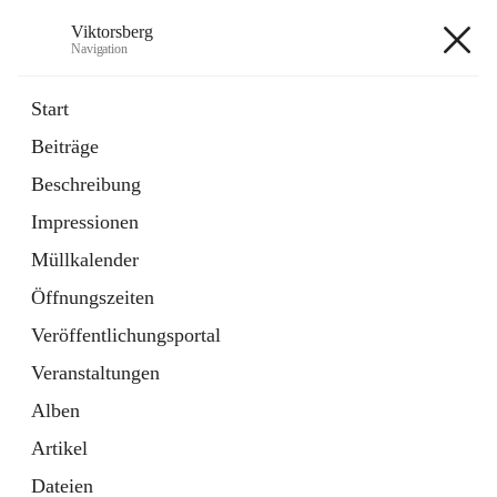
Viktorsberg
Navigation
Viktorsberg
Start
Beiträge
Gemeindepolitik
Beschreibung
1 Schnellzugriff
Impressionen
Bürgerservice
10 Schnellzugriffe
Müllkalender
Öffnungszeiten
+8
Veröffentlichungsportal
Veranstaltungen
Alben
Artikel
Hauptadresse
Dateien