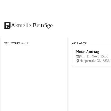
Aktuelle Beiträge
V
V
vor 1 Woche
vor 1 Woche
Umwelt
i
i
k
k
Notar-Amtstag
t
t
Mi., 11. Nov., 15:30
o
o
r
r
s
s
b
b
e
e
r
r
g
g