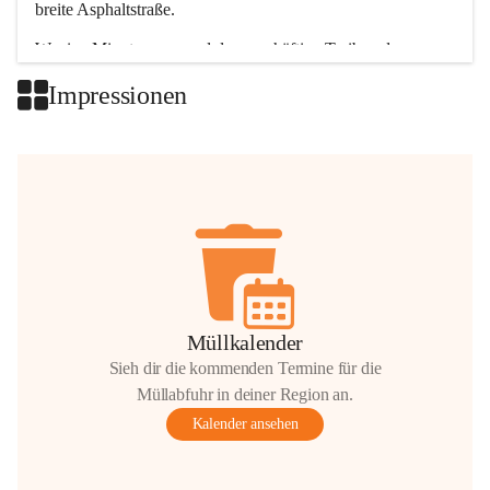
breite Asphaltstraße. 
Wenige Minuten nur, und das geschäftige Treiben der 
Talgemeinden sorgt für abwechslungsreiche Möglichkeiten.
Impressionen
+2
Müllkalender
Sieh dir die kommenden Termine für die
Müllabfuhr in deiner Region an.
Kalender ansehen