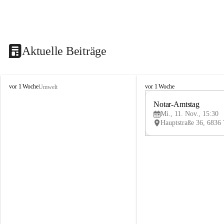
Aktuelle Beiträge
V
V
vor 1 Woche
vor 1 Woche
Umwelt
i
i
k
k
Notar-Amtstag
t
t
Mi., 11. Nov., 15:30
o
o
r
r
s
s
b
b
e
e
r
r
g
g