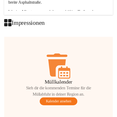
breite Asphaltstraße. 
Wenige Minuten nur, und das geschäftige Treiben der 
Talgemeinden sorgt für abwechslungsreiche Möglichkeiten.
Impressionen
+2
Müllkalender
Sieh dir die kommenden Termine für die
Müllabfuhr in deiner Region an.
Kalender ansehen