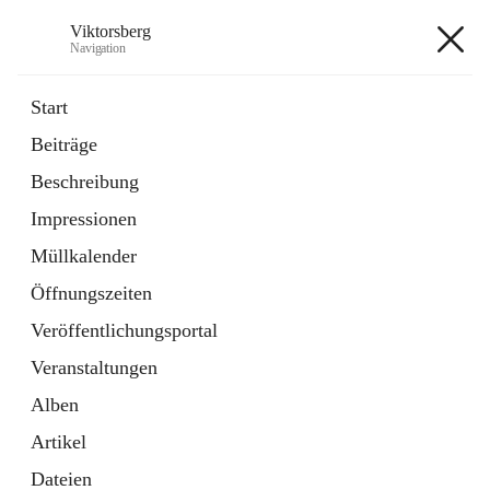
Viktorsberg
Navigation
Viktorsberg
Start
Beiträge
Gemeindepolitik
Beschreibung
1 Schnellzugriff
Impressionen
Bürgerservice
10 Schnellzugriffe
Müllkalender
Öffnungszeiten
+8
Veröffentlichungsportal
Veranstaltungen
Alben
Artikel
Hauptadresse
Dateien